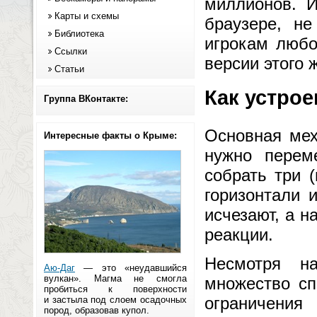
миллионов. 
Карты и схемы
браузере, н
Библиотека
игрокам любо
Ссылки
версии этого 
Статьи
Как устрое
Группа ВКонтакте:
Основная мех
Интересные факты о Крыме:
нужно перем
собрать три 
горизонтали 
исчезают, а н
реакции.
Несмотря на
Аю-Даг
— это «неудавшийся
вулкан». Магма не смогла
множество сп
пробиться к поверхности
ограничения
и застыла под слоем осадочных
пород, образовав купол.