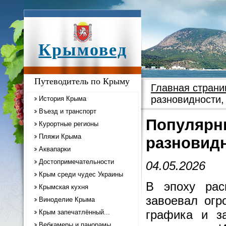
Крымовед
Путеводитель по Крыму
Главная страни
разновидности,
История Крыма
Въезд и транспорт
Популярны
Курортные регионы
Пляжи Крыма
разновидн
Аквапарки
Достопримечательности
04.05.2026
Крым среди чудес Украины
В эпоху рас
Крымская кухня
завоевал огр
Виноделие Крыма
графика и з
Крым запечатлённый...
Вебкамеры и панорамы