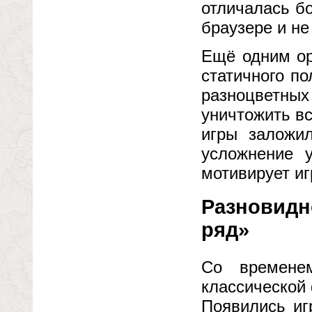
отличалась б
браузере и не
Ещё одним ор
статичного п
разноцветн
уничтожить вс
игры заложил
усложнение у
мотивирует иг
Разновидн
ряд»
Со временем
классической
Появились иг