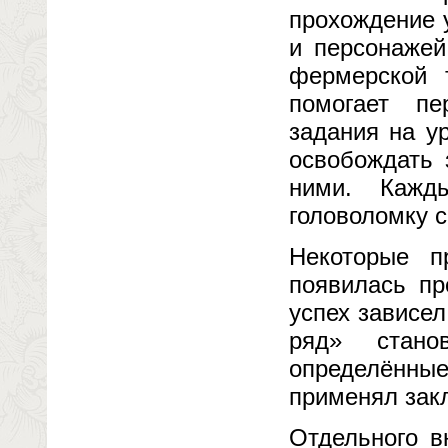
прохождение 
и персонажей
фермерской 
помогает пе
задания на у
освобождать 
ними. Кажд
головоломку 
Некоторые п
появилась пр
успех зависел
ряд» стано
определённые
применял зак
Отдельного в