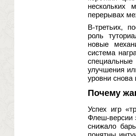
нескольких 
перерывах ме
В-третьих, п
роль тутори
новые механи
система нагр
специальны
улучшения ил
уровни снова 
Почему жа
Успех игр «т
Флеш-версии 
снижало барь
понятны интуи