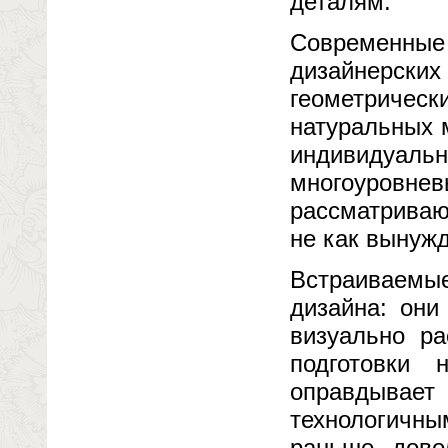
деталям.
Современные
дизайнерски
геометричес
натуральных 
индивидуальн
многоуровн
рассматриваю
не как вынуж
Встраиваем
дизайна: они
визуально ра
подготовки 
оправдывает 
технологичн
раньше дово