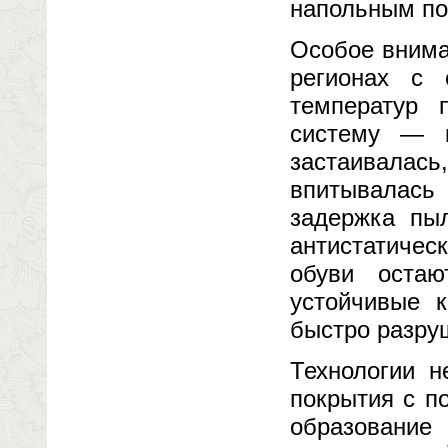
напольным по
Особое внима
регионах с
температур 
систему — 
застаивала
впитывалась
задержка пы
антистатичес
обуви остаю
устойчивые 
быстро разруш
Технологии н
покрытия с п
образовани