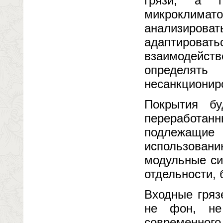
грязи, а 
микроклима
анализироват
адаптиро
взаимодейст
определя
несанкционир
Покрытия бу
переработанн
подлежащи
использовани
модульные си
отдельности, 
Входные гряз
не фон, не
современног