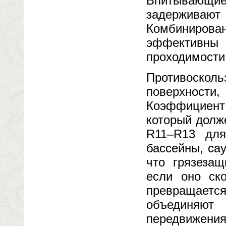
Впитывающие 
задержив
Комбиниров
эффективны
проходимости
Противосколь
поверхности
Коэффициент
который долж
R11–R13 для
бассейны, са
что грязеза
если оно ск
превращается
объединяют
передвижения