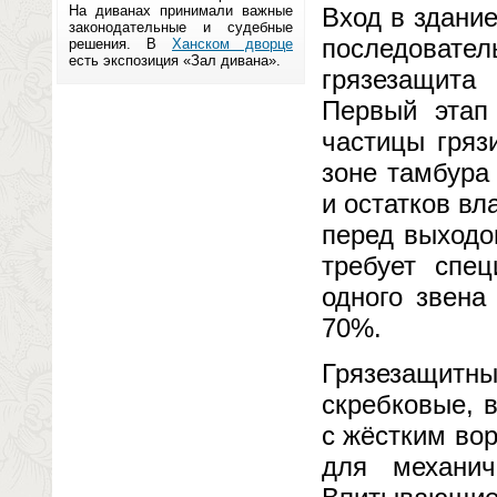
На диванах принимали важные
Вход в здание
законодательные и судебные
последоват
решения. В
Ханском дворце
есть экспозиция «Зал дивана».
грязезащита
Первый этап
частицы гряз
зоне тамбура
и остатков вл
перед выходо
требует спец
одного звена
70%.
Грязезащитн
скребковые, 
с жёстким во
для механи