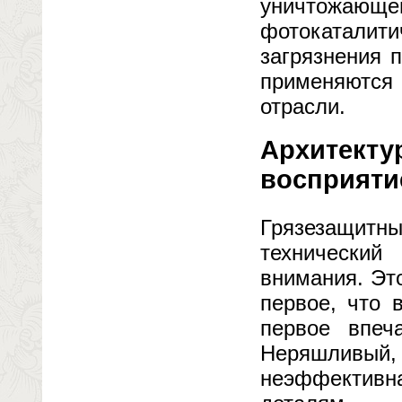
уничтожаю
фотокаталити
загрязнения 
применяются 
отрасли.
Архитекту
восприяти
Грязезащит
технический
внимания. Эт
первое, что 
первое впеча
Неряшливый,
неэффектив