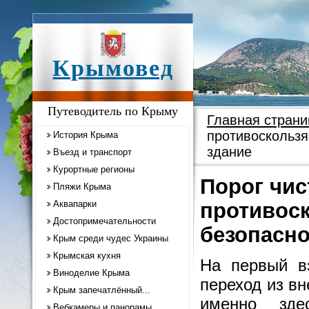
Крымовед
Путеводитель по Крыму
Главная страни
противоскользя
История Крыма
здание
Въезд и транспорт
Курортные регионы
Порог чис
Пляжи Крыма
Аквапарки
противос
Достопримечательности
безопасно
Крым среди чудес Украины
Крымская кухня
На первый в
Виноделие Крыма
переход из в
Крым запечатлённый...
именно зде
Вебкамеры и панорамы