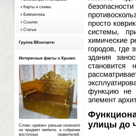
безопасности
Карты и схемы
противосколь
Библиотека
просто коври
Ссылки
Статьи
системы, пр
химические р
Группа ВКонтакте:
городов, где 
здания зано
Интересные факты о Крыме:
становится 
рассматрива
эксплуатиров
функцию не 
элемент архит
Функциона
улицы до 
Слово «диван» раньше означало
не предмет мебели, а собрание
восточных правителей.