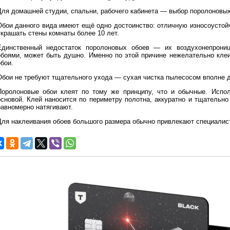
Для домашней студии, спальни, рабочего кабинета — выбор поролоновых
Обои данного вида имеют ещё одно достоинство: отличную износоустой
украшать стены комнаты более 10 лет.
Единственный недостаток поролоновых обоев — их воздухонепрониц
обоями, может быть душно. Именно по этой причине нежелательно клеи
бои.
Обои не требуют тщательного ухода — сухая чистка пылесосом вполне д
Поролоновые обои клеят по тому же принципу, что и обычные. Испол
основой. Клей наносится по периметру полотна, аккуратно и тщательн
равномерно натягивают.
Для наклеивания обоев большого размера обычно привлекают специалис