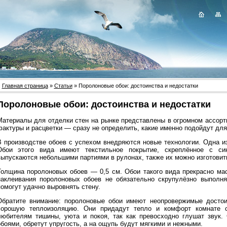
Главная страница
»
Статьи
» Поролоновые обои: достоинства и недостатки
Поролоновые обои: достоинства и недостатки
Материалы для отделки стен на рынке представлены в огромном ассорт
фактуры и расцветки — сразу не определить, какие именно подойдут для
В производстве обоев с успехом внедряются новые технологии. Одна и
Обои этого вида имеют текстильное покрытие, скреплённое с син
выпускаются небольшими партиями в рулонах, также их можно изготовит
Толщина поролоновых обоев — 0,5 см. Обои такого вида прекрасно ма
наклеивания поролоновых обоев не обязательно скрупулёзно выполнят
помогут удачно выровнять стену.
Обратите внимание: поролоновые обои имеют неопровержимые достои
хорошую теплоизоляцию. Они придадут тепло и комфорт комнате с
любителям тишины, уюта и покоя, так как превосходно глушат звук.
обоями, обретут упругость, а на ощупь будут мягкими и нежными.