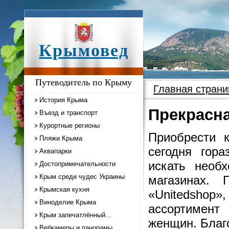
Крымовед
Путеводитель по Крыму
Главная страни
История Крыма
Прекрасна
Въезд и транспорт
Курортные регионы
Приобрести 
Пляжи Крыма
сегодня гор
Аквапарки
искать необх
Достопримечательности
Крым среди чудес Украины
магазинах. 
Крымская кухня
«Unitedsho
Виноделие Крыма
ассортимент
Крым запечатлённый...
женщин. Благ
Вебкамеры и панорамы