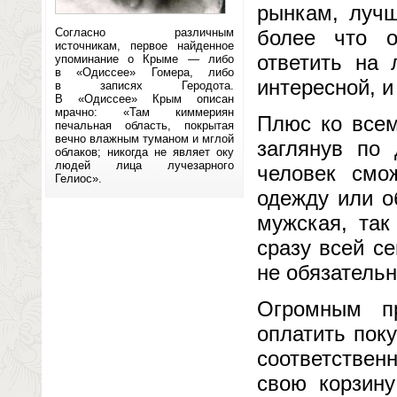
рынкам, лучш
Согласно различным
более что 
источникам, первое найденное
ответить на
упоминание о Крыме — либо
в «Одиссее» Гомера, либо
интересной, и
в записях Геродота.
В «Одиссее» Крым описан
мрачно: «Там киммериян
Плюс ко всем
печальная область, покрытая
вечно влажным туманом и мглой
заглянув по
облаков; никогда не являет оку
людей лица лучезарного
человек смо
Гелиос».
одежду или об
мужская, так
сразу всей с
не обязательн
Огромным п
оплатить пок
соответстве
свою корзину