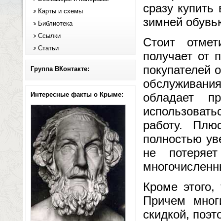
сразу купить
Карты и схемы
зимней обувью
Библиотека
Ссылки
Стоит отме
Статьи
получает от 
покупателей 
Группа ВКонтакте:
обслуживания
Интересные факты о Крыме:
обладает п
использоватьс
работу. Плю
полностью ув
не потеряе
многочисленн
Кроме этого,
Причем мног
скидкой, поэт