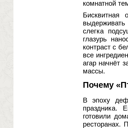
комнатной те
Бисквитная 
выдерживать 
слегка подсу
глазурь нано
контраст с б
все ингредие
агар начнёт 
массы.
Почему «П
В эпоху деф
праздника. 
готовили дом
ресторанах. 