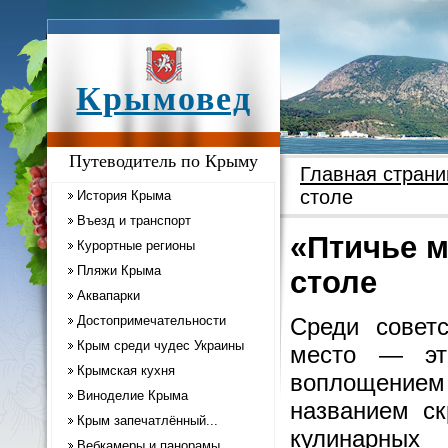
Крымовед
Путеводитель по Крыму
Главная страни
столе
История Крыма
Въезд и транспорт
«Птичье м
Курортные регионы
Пляжи Крыма
столе
Аквапарки
Достопримечательности
Среди совет
Крым среди чудес Украины
место — это
Крымская кухня
воплощением
Виноделие Крыма
названием ск
Крым запечатлённый...
кулинарных 
Вебкамеры и панорамы