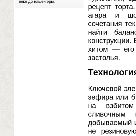
веке до нашей эры.
рецепт торта
агара и шо
сочетания те
найти бала
конструкции. 
хитом — его
застолья.
Технологи
Ключевой эле
зефира или б
на взбитом
сливочным 
добываемый и
не резинову