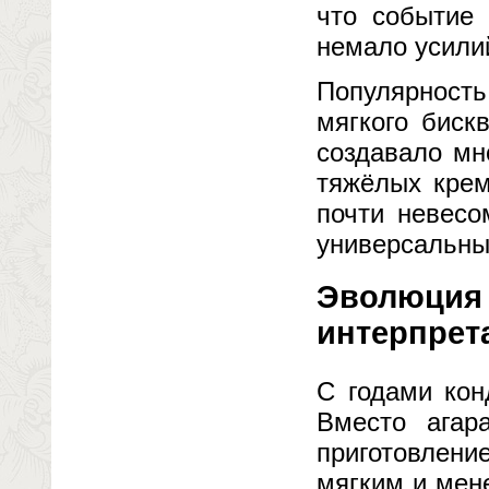
что событие 
немало усили
Популярность
мягкого биск
создавало мн
тяжёлых крем
почти невесо
универсальны
Эволюция 
интерпрет
С годами кон
Вместо агар
приготовлени
мягким и мен