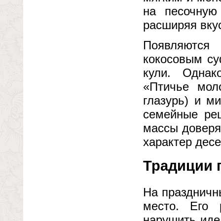
на песочную
расширяя вку
Появляются
кокосовым су
кули. Однак
«Птичье мол
глазурь) и м
семейные рец
массы доверя
характер десе
Традиции 
На праздничн
место. Его 
нарушить иде