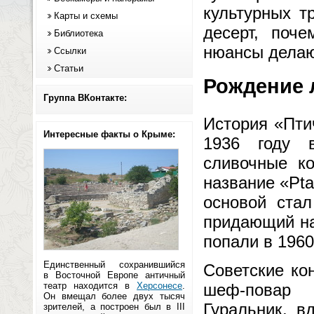
культурных т
Карты и схемы
десерт, поч
Библиотека
нюансы делаю
Ссылки
Статьи
Рождение л
Группа ВКонтакте:
История «Птич
Интересные факты о Крыме:
1936 году 
сливочные к
название «Pta
основой стал
придающий на
попали в 1960
Единственный сохранившийся
Советские ко
в Восточной Европе античный
театр находится в
Херсонесе
.
шеф-повар 
Он вмещал более двух тысяч
Гуральник, в
зрителей, а построен был в III