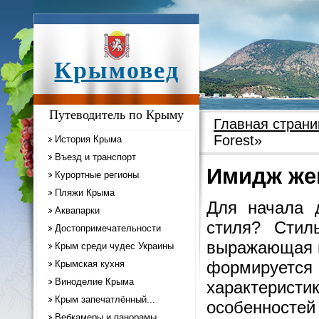
Крымовед
Путеводитель по Крыму
Главная страни
Forest»
История Крыма
Въезд и транспорт
Имидж же
Курортные регионы
Пляжи Крыма
Для начала 
Аквапарки
стиля? Стил
Достопримечательности
выражающая 
Крым среди чудес Украины
формируетс
Крымская кухня
Виноделие Крыма
характеристи
Крым запечатлённый...
особенностей
Вебкамеры и панорамы