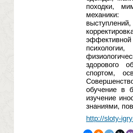
походки, ми
механики:
выступлений,
корректировк
эффективной
психологии,
физиологиче
здорового о
спортом, ос
Совершенств
обучение в б
изучение ино
знаниями, пов
http://sloty-ig