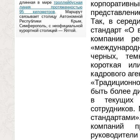
корпорати
длинная в мире
троллейбусная
линия протяженностью
представлени
95 километров
. Маршрут
связывает столицу Автономной
Так, в серед
Республики Крым,
Симферополь, с неофициальной
стандарт «О 
курортной столицей — Ялтой.
компании ре
«международн
черных, тем
короткая ил
кадрового аг
«Традиционно 
быть более д
в текущих 
сотрудников.
стандартами»
компаний п
руководители