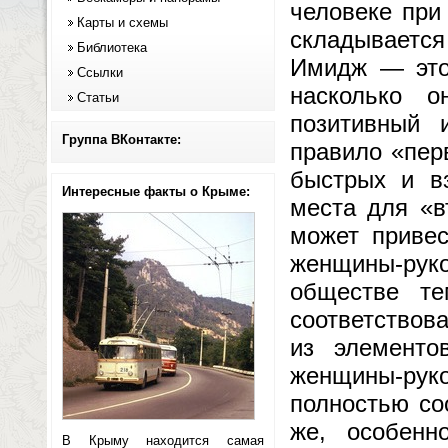
человеке при
Карты и схемы
складывается
Библиотека
Имидж — это
Ссылки
насколько о
Статьи
позитивный 
Группа ВКонтакте:
правило «пер
быстрых и в
Интересные факты о Крыме:
места для «в
может привес
женщины-ру
обществе т
соответствов
из элементо
женщины-рук
полностью со
же, особенн
В Крыму находится самая