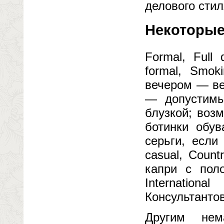
делового стил
Некоторые
Formal, Full
formal, Smo
вечером — ве
— допустимы
блузкой; воз
ботинки обув
серьги, если
casual, Coun
капри с поло
Internatio
Консультантов
Другим нем