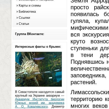
Земля Афроди
Карты и схемы
просто райс
Библиотека
появилась б
Ссылки
гуляла, куп
Статьи
мифическими 
вся экскурси
Группа ВКонтакте:
круто возно
Интересные факты о Крыме:
ступеньки дл
в тени дер
Поднявшись н
величестве
заповедника,
растений.
Лимассольски
В Севастополе находится самый
крупный на Украине аквариум —
территорию к
Аквариум Института биологии
Южных морей им. академика
многих веков
А. О. Ковалевского
. Диаметр