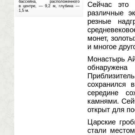
бассейна, расположенного
Сейчас это 
в центре, — 9,2 м, глубина —
1,5 м.
различные э
резные надг
средневеково
монет, золот
и многое друг
Монастырь Ай
обнаружена
Приблизите
сохранился 
середине со
камнями. Сей
открыт для по
Царские гроб
стали местом