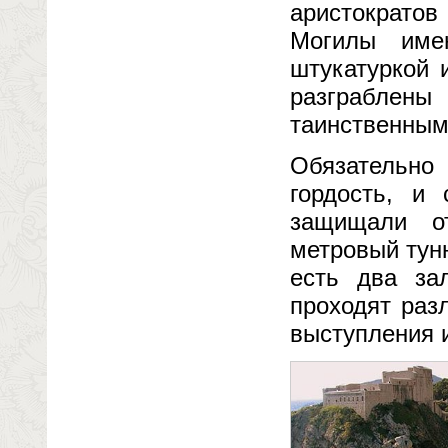
аристократов
Могилы име
штукатуркой 
разграблены
таинственным
Обязательно
гордость, и
защищали о
метровый тунн
есть два за
проходят раз
выступления и