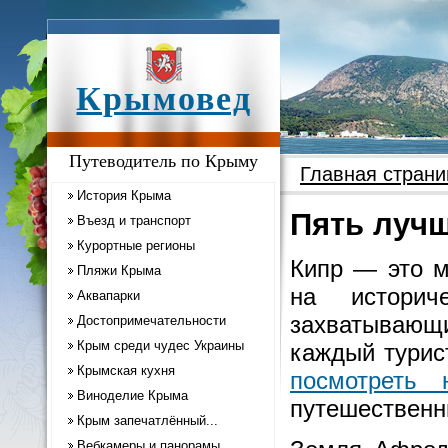
Крымовед
Путеводитель по Крыму
Главная страни
История Крыма
Пять луч
Въезд и транспорт
Курортные регионы
Кипр — это м
Пляжи Крыма
на историч
Аквапарки
захватывающи
Достопримечательности
Крым среди чудес Украины
каждый турис
Крымская кухня
посмотреть 
Виноделие Крыма
путешественн
Крым запечатлённый...
Вебкамеры и панорамы