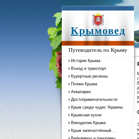
Крымовед
Путеводитель по Крыму
История Крыма
Въезд и транспорт
Курортные регионы
Пляжи Крыма
Аквапарки
Достопримечательности
Крым среди чудес Украины
Крымская кухня
Виноделие Крыма
Крым запечатлённый...
Вебкамеры и панорамы