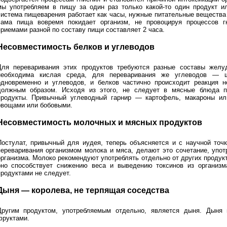
мы употребляем в пищу за один раз только какой-то один продукт и
система пищеварения работает как часы, нужные питательные вещества
сама пища вовремя покидает организм, не провоцируя процессов г
приемами разной по составу пищи составляет 2 часа.
Несовместимость белков и углеводов
Для переваривания этих продуктов требуются разные составы желуд
необходима кислая среда, для переваривания же углеводов — щ
одновременно и углеводов, и белков частично происходит реакция н
должным образом. Исходя из этого, не следует в мясные блюда п
продукты. Привычный углеводный гарнир — картофель, макароны и
овощами или бобовыми.
Несовместимость молочных и мясных продуктов
Постулат, привычный для иудея, теперь объясняется и с научной точ
переваривания организмом молока и мяса, делают это сочетание, упо
организма. Молоко рекомендуют употреблять отдельно от других продук
оно способствует снижению веса и выведению токсинов из организм
продуктами не следует.
Дыня — королева, не терпящая соседства
Другим продуктом, употребляемым отдельно, является дыня. Дыня
фруктами.