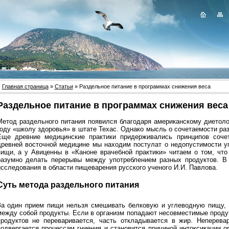
Главная страница
»
Статьи
» Раздельное питание в программах снижения веса
Раздельное питание в программах снижения веса
Метод раздельного питания появился благодаря американскому диетоло
году «школу здоровья» в штате Техас. Однако мысль о сочетаемости ра
Еще древние медицинские практики придерживались принципов сочет
древней восточной медицине мы находим постулат о недопустимости у
пищи, а у Авиценны в «Каноне врачебной практики» читаем о том, что
разумно делать перерывы между употреблением разных продуктов. В
исследования в области пищеварения русского ученого И.И. Павлова.
Суть метода раздельного питания
За один прием пищи нельзя смешивать белковую и углеводную пищу, 
между собой продукты. Если в организм попадают несовместимые продук
продуктов не переваривается, часть откладывается в жир. Неперева
подвергается процессам гниения и становится причиной интоксикации о