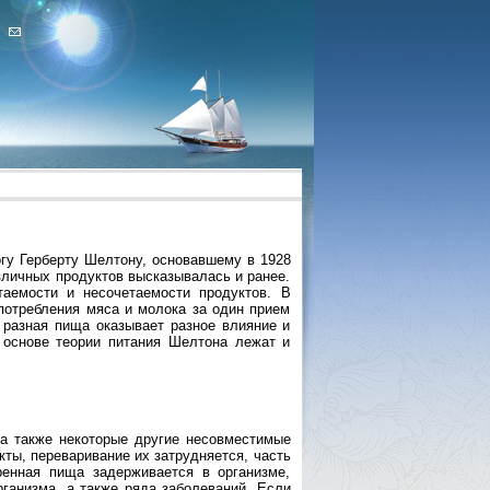
гу Герберту Шелтону, основавшему в 1928
зличных продуктов высказывалась и ранее.
аемости и несочетаемости продуктов. В
потребления мяса и молока за один прием
 разная пища оказывает разное влияние и
 основе теории питания Шелтона лежат и
а также некоторые другие несовместимые
ты, переваривание их затрудняется, часть
ренная пища задерживается в организме,
рганизма, а также ряда заболеваний. Если