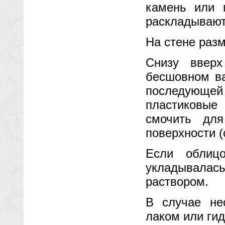
камень или 
раскладывают
На стене разм
Снизу вверх
бесшовном ва
последующ
пластиковые
смочить дл
поверхности (
Если облиц
укладывалась
раствором.
В случае не
лаком или ги