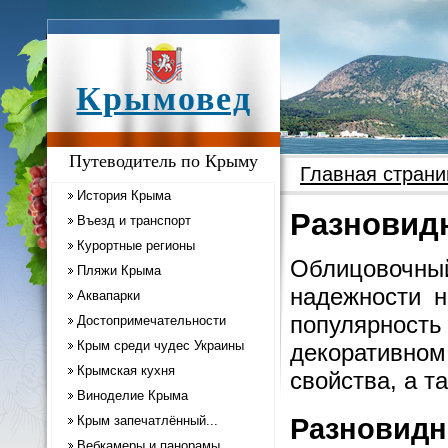
Крымовед
Путеводитель по Крыму
Главная страни
История Крыма
Разновид
Въезд и транспорт
Курортные регионы
Облицовочны
Пляжи Крыма
надежности н
Аквапарки
популярнос
Достопримечательности
Крым среди чудес Украины
декоративн
Крымская кухня
свойства, а 
Виноделие Крыма
Крым запечатлённый...
Разновидн
Вебкамеры и панорамы