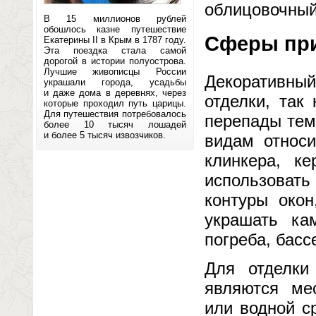
облицовочный
В 15 миллионов рублей
обошлось казне путешествие
Сферы пр
Екатерины II в Крым в 1787 году.
Эта поездка стала самой
дорогой в истории полуострова.
Лучшие живописцы России
Декоративный
украшали города, усадьбы
и даже дома в деревнях, через
отделки, так
которые проходил путь царицы.
Для путешествия потребовалось
перепады тем
более 10 тысяч лошадей
и более 5 тысяч извозчиков.
видам относи
клинкера, к
использовать
контуры око
украшать ка
погреба, басс
Для отделки
являются ме
или водной с