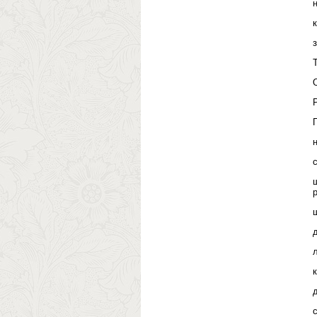
р
л
к
д