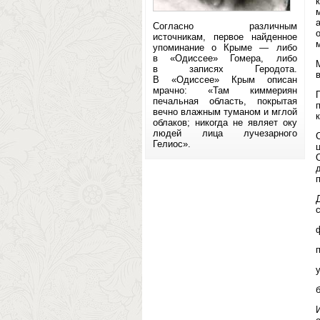
Согласно различным
источникам, первое найденное
упоминание о Крыме — либо
в «Одиссее» Гомера, либо
в записях Геродота.
в
В «Одиссее» Крым описан
мрачно: «Там киммериян
печальная область, покрытая
вечно влажным туманом и мглой
облаков; никогда не являет оку
людей лица лучезарного
Гелиос».
у
б