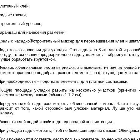
плиточный клей;
жидкие гвозди;
строительный уровень;
карандаш для нанесения разметки;
дрель с насадкой/строительный миксер для перемешивания клея и шпатл
Подготовка основания для укладки. Стена должна быть чистой и ровно
погоду, то основание предварительно надо увлажнить – сбрызнуть сте
лучше обработать грунтовкой.
Извлечь облицовочные камни из упаковки и выложить из них на ровной 
поможет правильно подобрать разные элементы по фактуре, цвету и тол
При необходимости – подогнать элементы для плотной состыковки.
Общую площадь укладки разбить на несколько участков (ориентир –
расстояние между швами (обычно 1-1,2 см).
Перед укладкой надо рассмотреть облицовочный камень. Часто визу
зависит от того, какой стороной был уложен материал. Лучше уточни
кладку.
Развести клей водой и взбить до однородной консистенции.
При укладке надо смотреть, чтоб не было совпадений стыков. Облицовка
Если понадобится оставить место под выключатель, то необходимо на ка