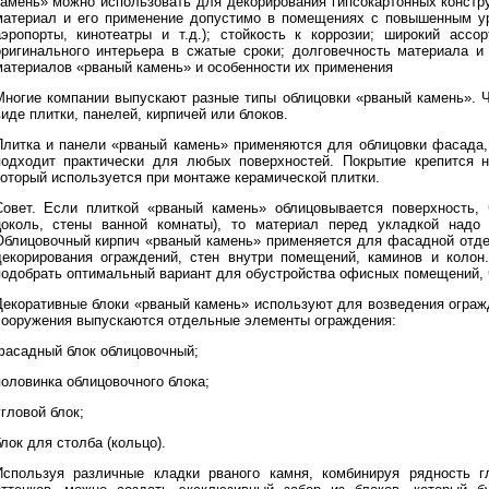
камень» можно использовать для декорирования гипсокартонных констр
материал и его применение допустимо в помещениях с повышенным ур
аэропорты, кинотеатры и т.д.); стойкость к коррозии; широкий ассо
оригинального интерьера в сжатые сроки; долговечность материала и
материалов «рваный камень» и особенности их применения
Многие компании выпускают разные типы облицовки «рваный камень». Ч
иде плитки, панелей, кирпичей или блоков.
Плитка и панели «рваный камень» применяются для облицовки фасада,
подходит практически для любых поверхностей. Покрытие крепится 
который используется при монтаже керамической плитки.
Совет. Если плиткой «рваный камень» облицовывается поверхность, 
цоколь, стены ванной комнаты), то материал перед укладкой надо 
Облицовочный кирпич «рваный камень» применяется для фасадной отде
декорирования ограждений, стен внутри помещений, каминов и колон
подобрать оптимальный вариант для обустройства офисных помещений, 
Декоративные блоки «рваный камень» используют для возведения ограж
сооружения выпускаются отдельные элементы ограждения:
фасадный блок облицовочный;
половинка облицовочного блока;
гловой блок;
лок для столба (кольцо).
Используя различные кладки рваного камня, комбинируя рядность г