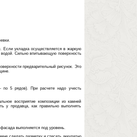
евки.
й. Если укладка осуществляется в жаркую
ну водой. Сильно впитывающую поверхность
поверхности предварительный рисунок. Это
щине.
 по 5 рядов). При расчете надо учесть
альное восприятие композиции из камней
ть у продавца, как правильно выполнять
 фасада выполняется под уровень.
мне сделать разметку и стесать аккуратно