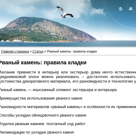
Главная страница
»
Статьи
» Рваный камень: правила кладки
Рваный камень: правила кладки
Желание привнести в интерьер или экстерьер дома нечто естественно
средневековой эпохи можно реализовать – достаточно использоват
достоинства декоративного материала, его разновидности и технологию 
Рваный камень — изысканный элемент экстерьера и интерьера
Преимущества использования рваного камня
Разновидности материалов «рваный камень» и особенности их применен
Способы укладки облицовочного рваного камня
Отделка рваным камнем: поэтапный ход работ
Рекомендации по укладке рваного камня