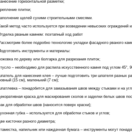
нанесение горизонтальной разметки;
крепление плитки;
заполнение щелей сухими строительными смесями.
Такой метод часто используется при возведении невысоких ограждений и
Отделка рваным камнем: поэтапный ход работ
Рассмотрим более подробно технологию укладки фасадного рваного кам
Подготовить инструменты и материалы:
ножовка по дереву или болгарка для разрезания плиток;
стусло – необходимо для распила искусственного камня под углом 45°, 9
шпатель для нанесения клея – лучше подготовить три шпателя разных ра
овный (15 см), маленький (7 см);
шпатлевка – понадобится для замазывания швов между стыками и на угл
декоративная краска для маскирования сколов и заделки белых швов по
ак для обработки швов (наносится поверх краски);
ухонная губка – используется для обработки стыков и углов;
ве кисточки разного диаметра;
стаместка, напильник или наждачная бумага – инструменты могут понадо