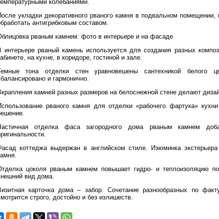
температурными колебаниями.
После укладки декоративного рваного камня в подвальном помещении, 
обработать антигрибковым составом.
Облицовка рваным камнем: фото в интерьере и на фасаде
В интерьере рваный камень используется для создания разных композ
абинете, на кухне, в коридоре, гостиной и зале.
Темные тона отделки стен уравновешены сантехникой белого цв
сбалансировано и гармонично.
Вкрапления камней разных размеров на белоснежной стене делают дизай
Использование рваного камня для отделки «рабочего фартука» кухни
решение.
Частичная отделка фаса загородного дома рваным камнем добав
оригинальности.
Фасад коттеджа выдержан в английском стиле. Изюминка экстерьера
камня.
Отделка цоколя рваным камнем повышает гидро- и теплоизоляцию по
внешний вид дома.
Визитная карточка дома – забор. Сочетание разнообразных по факт
мотрится строго, достойно и без излишеств.