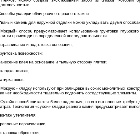
оттенков, можно создать эксклюзивный забор из блоков, который б
долговечностью.
Способы укладки облицовочного рваного камня
Рваный камень для наружной отделки можно укладывать двумя способам
«Мокрый» способ предусматривает использование грунтовки глубокого
плитки происходит в определенной последовательности:
выравнивание и подготовка основания;
рунтовка поверхности;
нанесение клея на основание и тыльную сторону плитки;
укладка плитки;
затирка швов.
«Мокрую» кладку используют при облицовке высоких монолитных констру
как нет необходимости тщательно подгонять соседствующие элементы.
«Сухой» способ считается более надежным, но его выполнение требует
затрат. Технология «сухой» кладки рваного камня предусматривает выпо
монтаж утеплителя;
крепление пароизоляции;
установка обрешетки;