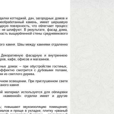
делки коттеджей, дач, загородных домов и
необработанный камень, имеет шершавую
дкую поверхность, что облегчает процесс
и не шлифуют. В результате, фасад дома,
 часть выщербленной стены средневекового
ого камня. Швы между камнями отдаленно
. Декоративную фасадную и внутреннюю
ров, кафе, офисов и магазинов.
тных домах – при обустройстве гостиных,
 эффектно смотрится с дубовыми полами,
и из светлого дерева.
очном освещении. При приглушенном свете
аного камня
ый материал используется для облицовки
 «каменной» отделки имеет и другие
ь; повышают звукоизоляцию помещения;
риалов и проще в укладке; плитку «рваный