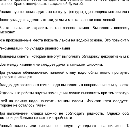
лишнее. Края отшлифовать наждачной бумагой.
Распил лучше производить по контуру фактуры, где толщина материала
После укладки заделать стыки, углы и места нарезки шпатлевкой.
Места шпатлевки окрасить в тон рваного камня. Выполнять покраску
высохнет.
Все прокрашенные места покрыть лаком на водной основе. Это повысит у
Рекомендации по укладке рваного камня
Приведем советы, которые помогут выполнить облицовку декоративным 
Шов между камнями не следует делать слишком широким.
При укладке облицовочных панелей стену надо обязательно прогрунт
прочную фиксацию.
Укладку декоративного камня надо выполнять в направление снизу вверх
Отделочные работы внутри помещения лучше выполнять при температуре
Клей на плитку надо наносить тонким слоем. Избыток клея следует
тороне не осталось пятен.
При выполнении кладки можно не соблюдать рядность. Однако соб
композиции больше красоты и стройности.
Рваный камень или кирпич не следует укладывать на силикон. Т