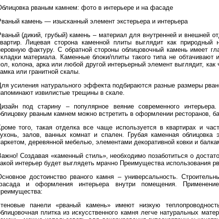
Облицовка рваным камнем: фото в интерьере и на фасаде
Рваный камень — изысканный элемент экстерьера и интерьера
Рваный (дикий, грубый) камень – материал для внутренней и внешней от
квартир. Лицевая сторона каменной плиты выглядит как природный 
неровную фактуру. С обратной стороны облицовочный камень имеет гла
укладки материала. Каменные блоки/плиты такого типа не обтачивают 
пол, колона, арка или любой другой интерьерный элемент выглядит, как
замка или гранитной скалы.
Для усиления натурального эффекта подбираются разные размеры рван
напоминают извилистые трещины в скале.
Дизайн под старину – популярное веяние современного интерьера
облицовку рваным камнем можно встретить в оформлении ресторанов, ба
Кроме того, такая отделка все чаще используется в квартирах и час
кухонь, залов, ванных комнат и спален. Грубая каменная облицовка
паркетом, деревянной мебелью, элементами декоративной ковки и балкам
Важно! Создавая «каменный стиль», необходимо позаботиться о достат
такой интерьер будет выглядеть мрачно Преимущества использования рв
Основное достоинство рваного камня – универсальность. Строительн
фасада и оформления интерьера внутри помещения. Применение
преимущества:
стеновые панели «рваный камень» имеют низкую теплопроводност
облицовочная плитка из искусственного камня легче натуральных мате