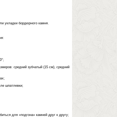
ли укладки бордюрного камня.
ня:
0°;
змеров: средний зубчатый (15 см), средний
ах;
сле шпатлевки;
биться для «подгона» камней друг к другу;