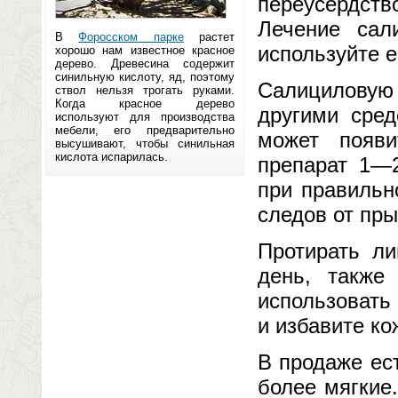
переусердст
Лечение сал
В
Форосском парке
растет
используйте е
хорошо нам известное красное
дерево. Древесина содержит
синильную кислоту, яд, поэтому
Салициловую
ствол нельзя трогать руками.
Когда красное дерево
другими сред
используют для производства
мебели, его предварительно
может появ
высушивают, чтобы синильная
кислота испарилась.
препарат 1—
при правильн
следов от пр
Протирать ли
день, также
использовать 
и избавите ко
В продаже ест
более мягкие