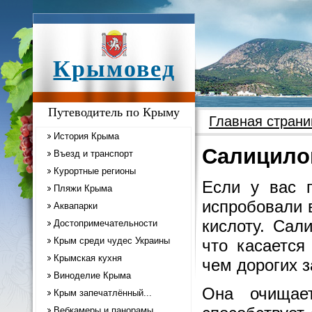
Крымовед
Путеводитель по Крыму
Главная страни
История Крыма
Салицило
Въезд и транспорт
Курортные регионы
Если у вас 
Пляжи Крыма
испробовали 
Аквапарки
кислоту. Сал
Достопримечательности
Крым среди чудес Украины
что касается
Крымская кухня
чем дорогих 
Виноделие Крыма
Она очищае
Крым запечатлённый...
Вебкамеры и панорамы