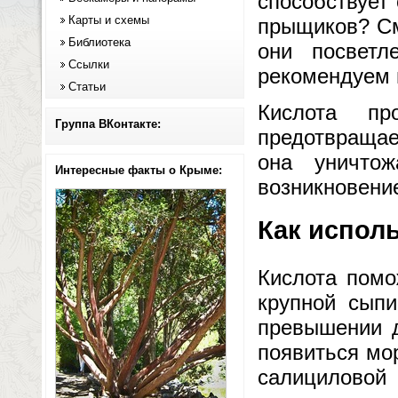
способствует
Карты и схемы
прыщиков? См
Библиотека
они посветл
Ссылки
рекомендуем 
Статьи
Кислота пр
Группа ВКонтакте:
предотвращае
она уничтож
Интересные факты о Крыме:
возникновени
Как испол
Кислота помо
крупной сыпи
превышении д
появиться мо
салицилово