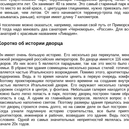
восьмидесяти лет. Он занимает 40 га земли. Это самый старинный парк
это место во всей красе, с цветущими глициниями, нужно приезжать лет
не меньше, чем летом. От него начинается терренкур-тропа под на
называлась раньше), которая имеет длину 7 километров.
В поселении можно оказаться, например, начиная свой путь от Приморск
И тогда надо миновать два санатория «Черноморье», «Россия». Для в
санаторий с красивым названием «Ливадия».
Коротко об истории дворца
Он имеет очень большую историю. Его несколько раз перекупали, мен
южной резиденцией российских императоров. Во дворце имеется 116 комн
дворов. Из них всего 5 являются парадными, так как это место было
семьи. В убранстве здания совмещены несколько разных стилей: готичес
является частью Итальянского возрождения. Помимо этого, архитекторы
модернизма. Ведь в то время начали ценить в первую очередь комфо
Поэтому проектировщики потратили много времени на создание внутре
частью является Итальянский дворик. Его окружают несколько гале
дорожек сходятся в центре, у фонтана. Небольшая галерея находится 
можно было легко попасть в парк, поэтому дворец построен таким обр
попасть в сад. А одним из главнейших вопросов, являлся вопрос о т
максимально наполнено светом. Поэтому размеры здания пришлось зна
этот дворец строился очень долго, но на самом деле он был построен
Когда узнали подлинную историю строительства, все были прия
архитекторов, инженеров и рабочих, возведших это здание. Ведь пос
условиях. Одной из самых значительных неприятностей являлась эп
ачале 20х годов.