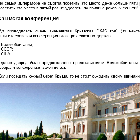
Но семья императора не смогла посетить это место даже больше пяти р
осетить это место в пятый раз не удалось, по причине роковых событий 
Крымская конференция
Тут проводилась очень знаменитая Крымская (1945 год) (из некот
антигитлеровская конференция глав трех союзных держав:
• Великобритании;
• СССР;
• США.
Здание дворца было предоставлено представителям Великобритании. 
февраля конференция закончилась.
Если посещать южный берег Крыма, то не стоит обходить своим внимани