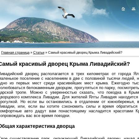
Главная страница
»
Статьи
» Самый красивый дворец Крыма Ливадийский?
Самый красивый дворец Крыма Ливадийский?
Ливадийский дворец располагается в трех километрах от города Ял
маленькое поселение с населением в две с половиной тысячи людей, н
одно из первых мест среди красивейших мест крыма. Ежегодно ты
полюбоваться белокаменным дворцом, прогуляться по парку, посмотреть
царской тропе. Можно с уверенностью сказать, что поездка в Кры
дворцового комплекса Ливадии. Для жителей Ялты Ливадия находится 
прогулкой. Но если вы остановились в отдалении от южнобережья, в
Ливадии, или, если вы хотите сэкономить силы и время обратитьс
комфортные авто дадут вам понастоящему насладится красотами К
сопровождать вас все время поездки.
Общая характеристика дворца
Свое существование парк, окружающий Ливадийский дворец, начал в