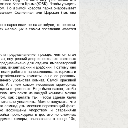
 южного берега Крыма(ЮБК). Чтобы увидеть
ом. Но и зимой красота парка очаровывает
званием Солнечная или Царская (так она
ого парка если не на автобусе, то пешком.
сех желающих в самом поселении имеется
яли предназначение, прежде, чем он стал
ат, внутренний двор и несколько световых
 предназначено для отдыха императорской
кий, византийский и арабский. Поэтому оно
 вели работы в направлениях: историзма и
ртабельность комнаты, а не ее роскошь.
ннего убранства комнат. Самой красивой
рей. А в нем самом несколько мраморных
рядом с церковью. Еще было важно, чтобы
азом, что почти из каждой комнаты можно
ом, как сделать так, чтобы здание было
чительно увеличить. Можно подумать, что
 за семнадцать месяцев-поражающий факт.
тно восхищены упорством и стараниями
тройка происходила в достаточно сложных
идемия холеры, начавшаяся в конце 10х,