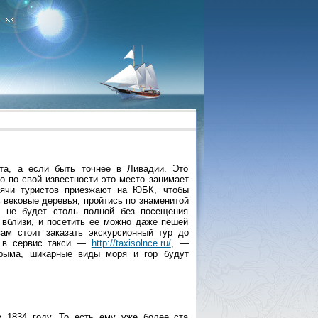
та, а если быть точнее в Ливадии. Это
о по свой известности это место занимает
сячи туристов приезжают на ЮБК, чтобы
 вековые деревья, пройтись по знаменитой
м не будет столь полной без посещения
вблизи, и посетить ее можно даже пешей
ам стоит заказать экскурсионный тур до
я в сервис такси —
http://taxisolnce.ru/
, —
рыма, шикарные виды моря и гор будут
 1834 году. То есть ему уже более ста