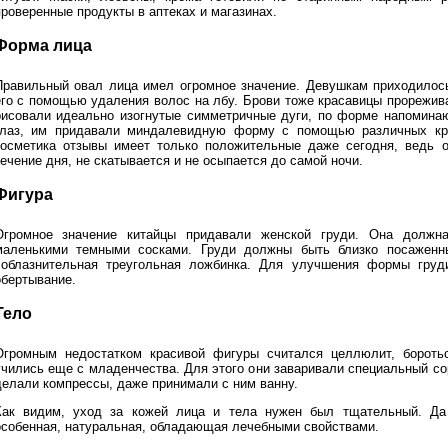
проверенные продукты в аптеках и магазинах.
Форма лица
Правильный овал лица имел огромное значение. Девушкам приходилось
его с помощью удаления волос на лбу. Брови тоже красавицы прорежив
рисовали идеально изогнутые симметричные дуги, по форме напоминаю
глаз, им придавали миндалевидную форму с помощью различных кра
косметика отзывы имеет только положительные даже сегодня, ведь о
ечение дня, не скатывается и не осыпается до самой ночи.
Фигура
Огромное значение китайцы придавали женской груди. Она долж
маленькими темными сосками. Груди должны быть близко посаженн
соблазнительная треугольная ложбинка. Для улучшения формы груд
обертывание.
Тело
Огромным недостатком красивой фигуры считался целлюлит, боротьс
учились еще с младенчества. Для этого они заваривали специальный сорт
делали компрессы, даже принимали с ним ванну.
Как видим, уход за кожей лица и тела нужен был тщательный. Да
особенная, натуральная, обладающая лечебными свойствами.