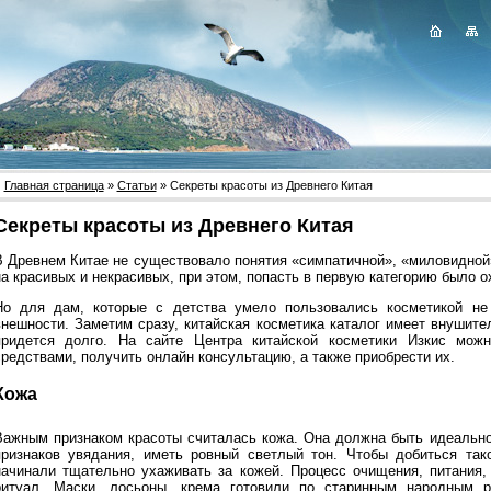
Главная страница
»
Статьи
» Секреты красоты из Древнего Китая
Секреты красоты из Древнего Китая
В Древнем Китае не существовало понятия «симпатичной», «миловидной
а красивых и некрасивых, при этом, попасть в первую категорию было ох
Но для дам, которые с детства умело пользовались косметикой не 
внешности. Заметим сразу, китайская косметика каталог имеет внушите
придется долго. На сайте Центра китайской косметики Изкис мож
средствами, получить онлайн консультацию, а также приобрести их.
Кожа
Важным признаком красоты считалась кожа. Она должна быть идеально 
признаков увядания, иметь ровный светлый тон. Чтобы добиться та
начинали тщательно ухаживать за кожей. Процесс очищения, питания,
ритуал. Маски, лосьоны, крема готовили по старинным народным р