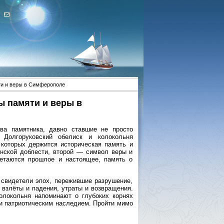
ти и веры в Симферополе
ы памяти и веры в
а памятника, давно ставшие не просто
 Долгоруковский обелиск и колокольня
 которых держится историческая память и
нской доблести, второй — символ веры и
летаются прошлое и настоящее, память о
свидетели эпох, пережившие разрушение,
 взлёты и падения, утраты и возвращения.
олокольня напоминают о глубоких корнях
 и патриотическим наследием. Пройти мимо