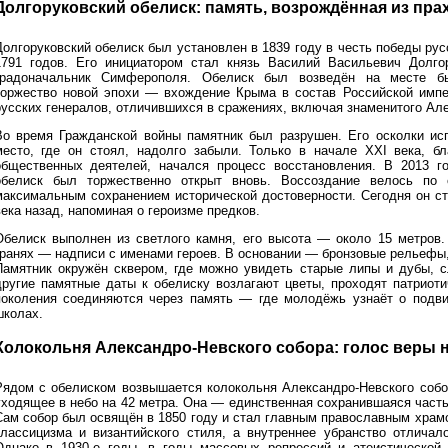
Долгоруковский обелиск: память, возрождённая из пра
Долгоруковский обелиск был установлен в 1839 году в честь победы рус
1791 годов. Его инициатором стал князь Василий Васильевич Долго
градоначальник Симферополя. Обелиск был возведён на месте бы
торжество новой эпохи — вхождение Крыма в состав Российской импе
русских генералов, отличившихся в сражениях, включая знаменитого Ал
Во время Гражданской войны памятник был разрушен. Его осколки исп
место, где он стоял, надолго забыли. Только в начале XXI века, бл
общественных деятелей, начался процесс восстановления. В 2013 го
обелиск был торжественно открыт вновь. Воссоздание велось по
максимальным сохранением исторической достоверности. Сегодня он ст
ека назад, напоминая о героизме предков.
Обелиск выполнен из светлого камня, его высота — около 15 метров.
гранях — надписи с именами героев. В основании — бронзовые рельеф
Памятник окружён сквером, где можно увидеть старые липы и дубы, 
другие памятные даты к обелиску возлагают цветы, проходят патриоти
поколения соединяются через память — где молодёжь узнаёт о подвиг
школах.
Колокольня Александро-Невского собора: голос веры 
Рядом с обелиском возвышается колокольня Александро-Невского собо
уходящее в небо на 42 метра. Она — единственная сохранившаяся часть 
Сам собор был освящён в 1850 году и стал главным православным храмо
классицизма и византийского стиля, а внутреннее убранство отличал
Однако в 1930-е годы, в годы массовых репрессий и атеистической