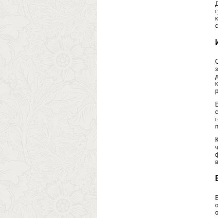
с
п
в