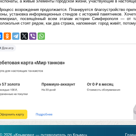
экспонаты, а живые элементы городской жизни, участвующие в настояще
Процесс возрождения продолжается. Планируется благоустройство прил
зоны, установка информационных стендов с историей памятников. Хочетс
мемориал, посвящённый всем этапам истории Симферополя — от та
олокольня стоят рядом, как два стража, напоминая: город живёт, потому
© 2026 «Крымовед — путеводитель по Крыму».
Главн