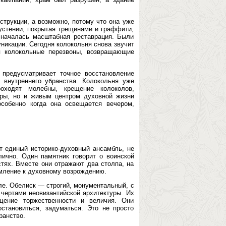
струкции, а возможно, потому что она уже
устении, покрытая трещинами и граффити,
 началась масштабная реставрация. Были
никации. Сегодня колокольня снова звучит
 колокольные перезвоны, возвращающие
 предусматривает точное восстановление
 внутреннего убранства. Колокольня уже
оходят молебны, крещение колоколов,
уры, но и живым центром духовной жизни
собенно когда она освещается вечером,
т единый историко-духовный ансамбль, не
ично. Один памятник говорит о воинской
стях. Вместе они отражают два столпа, на
емление к духовному возрождению.
иле. Обелиск — строгий, монументальный, с
 чертами неовизантийской архитектуры. Их
щение торжественности и величия. Они
становиться, задуматься. Это не просто
ранство.