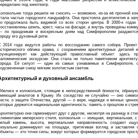
переделано под кинотеатр.
Колокольню тогда решили не сносить — возможно, из-за её прочной кон
стала частью городского ландшафта. Она простояла десятилетия в зап
но продолжала быть видимой со всех сторон центра. В 2000-х годах
восстановлены шпиль, крест, часы на фасаде, а внутрь проведены комму
— по праздникам и воскресным дням над Симферополем раздаются
городу его духовный ритм.
С 2014 года ведутся работы по воссозданию самого собора. Проект
исторического облика храма, с сохранением архитектурных деталей и
функционирует как действующий православный объект: здесь пр
паломнические экскурсии. Она стала не только памятником архитект
города. Её силуэт — один из самых узнаваемых в Симферополе, о
подсвеченная снизу мягким золотистым светом.
Архитектурный и духовный ансамбль
Обелиск и колокольня, стоящие в непосредственной близости, образую
имеющий аналогов в Крыму. Их соседство не случайно — оно символ
чести, о защите Отечества, другой — о вере, надежде и вечных ценно
которых держится национальная идентичность: память о прошлом и стр
Архитектурно они гармонируют друг с другом, несмотря на разницу в ст
элементами имперского стиля, колокольня — изящная, вертикальная, с
белый камень, высота, вертикальная направленность создают ощу
визуально доминируют на площади, притягивая взгляд и заставляя о
объекты — это точки силы, вокруг которых формируется городское прост