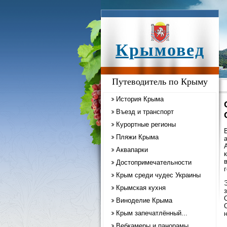
Крымовед
Путеводитель по Крыму
История Крыма
Въезд и транспорт
Курортные регионы
Пляжи Крыма
Аквапарки
Достопримечательности
Крым среди чудес Украины
Крымская кухня
Виноделие Крыма
Крым запечатлённый...
Вебкамеры и панорамы