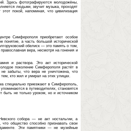
ний. Здесь фотографируются молодожёны,
лняется людьми, звучит музыка, проходят
 этот покой, напоминая, что цивилизация
центре Симферополя приобретают особое
е понятие, а часть большой исторической
олгоруковский обелиск — это память о том,
 православная вера, несмотря на гонения и
амня и раствора. Это акт исторической
Молодое поколение Симферополя растёт в
и не забыты, что вера не уничтожена, что
 тем, кто жил и умирал на этих улицах.
ыма специально приезжают в Симферополь,
 упоминаются в путеводителях, становятся
т быть не только уроком, но и источником
Невского собора — не акт ностальгии, а
, что общество способно признавать свои
ндаменте. Эти памятники — не музейные