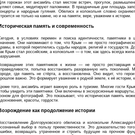
Для горожан этот ансамбль стал местом встреч, прогулок, размышле
гуляют семьи, медитируют паломники. В праздничные дни площадь запо
концерты и народные гуляния. Обелиск и колокольня словно охраняют
троится не только на камне, но и на памяти, вере, уважении к истории.
Историческая память и современность
Сегодня, в условиях перемен и поиска идентичности, памятники в 
значение. Они напоминают о том, что Крым — не просто географическо
драмы, в которой переплелись судьбы народов, религий и государств. Д
как Крым стал российским, а колокольня — о том, как здесь всегда жила
разрушения.
Возвращение этих памятников к жизни — не просто реставрация к
справедливости, попытка восстановить разорванную нить поколений. 
городе, где память не стёрта, а восстановлена. Оно видит, что геро
рошлое важно. Это формирует уважение к родной земле, к её истории, к
Кроме того, ансамбль играет важную роль в туризме. Многие гости Кр
чтобы увидеть эти памятники. Они включены в экскурсионные маршруты,
фоном для фотографий. Это показывает, что историческая память може
дохновения, красоты, гордости.
Возрождение как продолжение истории
Восстановление Долгоруковского обелиска и колокольни Александро-
осознанный выбор в пользу преемственности. Это доказательство того
ошибки, возвращать утраченное и строить будущее на прочном фу