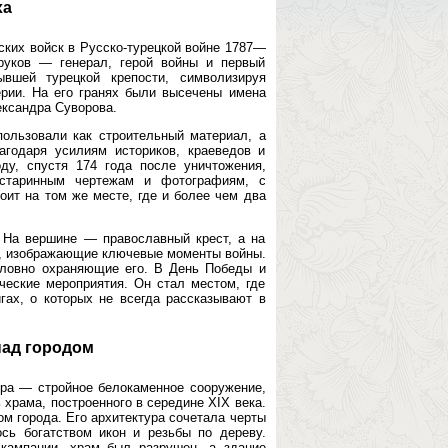
ха
ских войск в Русско-турецкой войне 1787—
руков — генерал, герой войны и первый
вшей турецкой крепости, символизируя
рии. На его гранях были высечены имена
ександра Суворова.
ользовали как строительный материал, а
агодаря усилиям историков, краеведов и
ду, спустя 174 года после уничтожения,
 старинным чертежам и фотографиям, с
оит на том же месте, где и более чем два
 На вершине — православный крест, а на
ы, изображающие ключевые моменты войны.
словно охраняющие его. В День Победы и
ческие мероприятия. Он стал местом, где
ах, о которых не всегда рассказывают в
над городом
ра — стройное белокаменное сооружение,
храма, построенного в середине XIX века.
м города. Его архитектура сочетала черты
ось богатством икон и резьбы по дереву.
 кампании, храм был разрушен, а здание