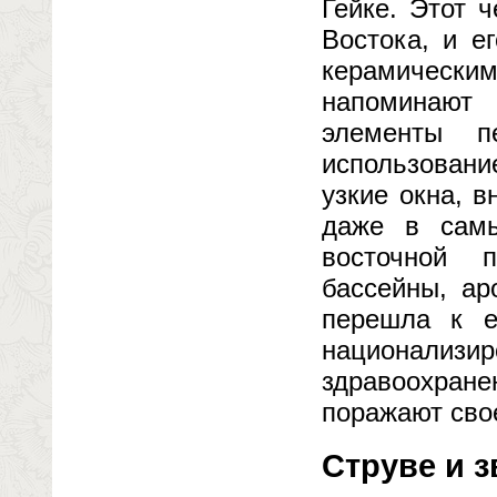
Гейке. Этот 
Востока, и е
керамически
напоминают 
элементы п
использован
узкие окна, 
даже в сам
восточной 
бассейны, ар
перешла к е
национализир
здравоохран
поражают свое
Струве и 