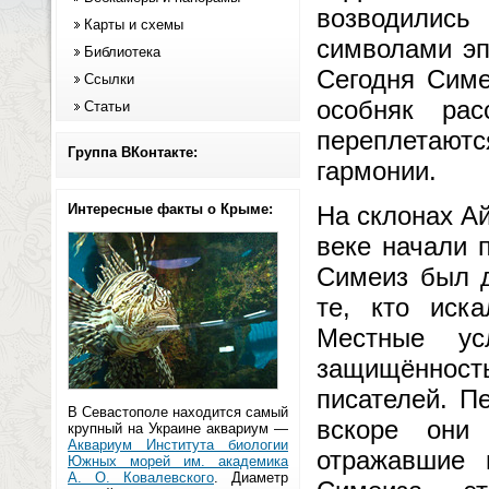
возводились
Карты и схемы
символами эп
Библиотека
Сегодня Симе
Ссылки
особняк ра
Статьи
переплетаю
Группа ВКонтакте:
гармонии.
Интересные факты о Крыме:
На склонах Ай
веке начали 
Симеиз был д
те, кто иска
Местные ус
защищённость
писателей. П
В Севастополе находится самый
вскоре они
крупный на Украине аквариум —
Аквариум Института биологии
отражавшие 
Южных морей им. академика
А. О. Ковалевского
. Диаметр