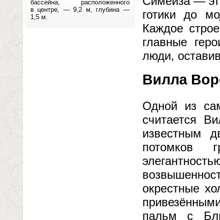
Симеиза — эт
бассейна, расположенного
в центре, — 9,2 м, глубина —
готики до мо
1,5 м.
Каждое строе
главные гер
люди, оставив
Вилла Вор
Одной из са
считается Ви
известным д
потомков г
элегантность
возвышенно
окрестные хо
привезёнными
пальм с Бли