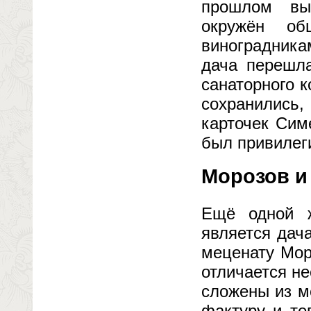
прошлом вы
окружён об
виноградника
дача перешла
санаторного 
сохранились
карточек Сим
был привилег
Морозов и
Ещё одной ж
является дач
меценату Моро
отличается н
сложены из м
фактуру и те