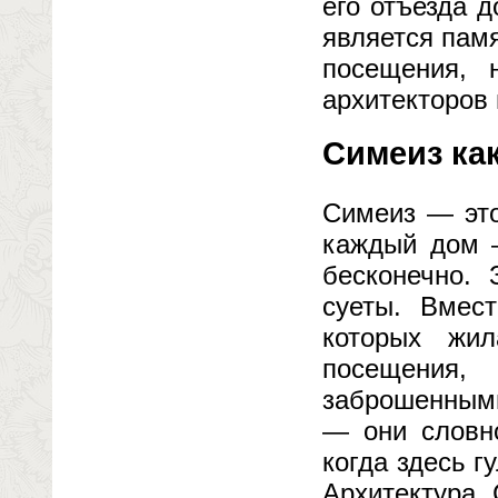
его отъезда д
является пам
посещения, 
архитекторов
Симеиз как
Симеиз — это
каждый дом —
бесконечно. 
суеты. Вмес
которых жи
посещения,
заброшенными
— они словно
когда здесь г
Архитектура