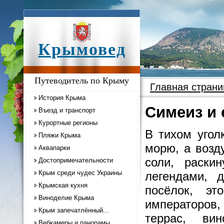
Крымовед
Путеводитель по Крыму
Главная страни
История Крыма
Симеиз и 
Въезд и транспорт
Курортные регионы
В тихом угол
Пляжи Крыма
морю, а возд
Аквапарки
соли, раски
Достопримечательности
Крым среди чудес Украины
легендами, 
Крымская кухня
посёлок, э
Виноделие Крыма
императоров,
Крым запечатлённый...
террас, ви
Вебкамеры и панорамы