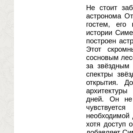
Не стоит заб
астронома От
гостем, его
истории Симе
построен аст
Этот скромн
сосновым лес
за звёздным 
спектры звё
открытия. Д
архитектуры
дней. Он не
чувствуетс
необходимой 
хотя доступ 
добавляет Си