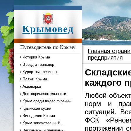
Крымовед
Путеводитель по Крыму
Главная страни
предприятия
История Крыма
Въезд и транспорт
Складски
Курортные регионы
Пляжи Крыма
каждого 
Аквапарки
Достопримечательности
Любой объект
Крым среди чудес Украины
норм и пра
Крымская кухня
ситуаций. Вс
Виноделие Крыма
ФСК «Ренов
Крым запечатлённый...
протяжении с
Вебкамеры и панорамы