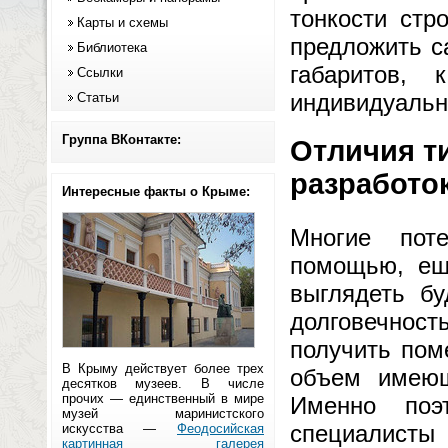
тонкости стр
Карты и схемы
предложить с
Библиотека
габаритов,
Ссылки
индивидуальн
Статьи
Группа ВКонтакте:
Отличия т
разработо
Интересные факты о Крыме:
Многие пот
помощью, ещ
выглядеть бу
долговечност
получить пом
В Крыму действует более трех
объем имеющ
десятков музеев. В числе
прочих — единственный в мире
Именно поэ
музей маринистского
специалис
искусства —
Феодосийская
картинная галерея