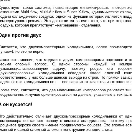
Существуют также системы, позволяющие минимизировать «потери хо
азваниями Multi flow, Multi-Air flow и Super X-flow, «динамическое ох
подачи охлажденного воздуха, одной из функций которых является под
температурного режима. Это достигается за счет того, что при открыва
воздуха, которая препятствует «нагреванию» отделения.
Один против двух
Считается, что двухкомпрессорные холодильники, более производит
учше»), но это не верно.
Также есть мнение, что модели с двумя компрессорами надежнее и ре
весьма спорный вопрос. С одной стороны, каждый из компре
«узкоспециализированную» задачу, поэтому ресурс его теоре
двухкомпрессорные холодильники обладают более сложной конс
соответственно, у них больше шансов выхода из строя. Но прямой зави
надежностью холодильника нет — все зависит от качества изготовления.
Кроме того, считается, что два маломощных компрессора работают тиш
неоднозначно, и лучше ориентироваться на данные, указанные в техпасп
А он кусается!
Что действительно отличает двухкомпрессорные холодильники от одно
компрессора составляет основу стоимости холодильника, поэтому пр
процентов дороже своего «менее продвинутого» собрата. Это вполне ес
главный и самый сложный элемент конструкции холодильника.