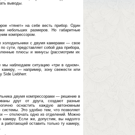
ать выводы.
рое «тянет» на себе весть прибор. Один
ки небольших размеров. Но габаритные
дним компрессором.
е холодильники с двумя камерами — свое
 по сути, представляет собой два прибора,
еленные плюсы и минусы (рассмотрим их
е мы наблюдаем ситуацию «три в одном».
 камеру, — например, зону свежести или
Side Liebherr.
ильника двумя компрессорами — решение в
ованы друг от друга, создают разные
логично оснастить каждую автономным
е системы. Это удобно тем, что позволяет
сти — отключать одно из отделений. Можно
ю камеру. Если же, допустим, вы надолго
, а работающей оставить только ту камеру,
.