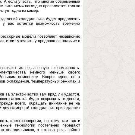
о. А если учесть, что многие современные
ым питанием» наглядно проявляется только
стует одна из камер.
 отделений холодильника будет продолжать
, у вас остается возможность временно
мпрессорные модели позволяют независимо
я, стоит уточнить у продавца ее наличие в
азывают их повышенную экономичность.
электричества немного меньше своего
 большим сомнением. Вопрос здесь не в
уров охлаждения, температурных режимах и
ов за электричество вам вряд ли удастся.
шего агрегата, будет покрывать те деньги,
прежде всего, обращать внимание не на
сли двухкамерный холодильник принадлежит
сть электроэнерогии, поэтому там так и
енные технологии постепенно передают
х холодильников, о которых речь пойдет