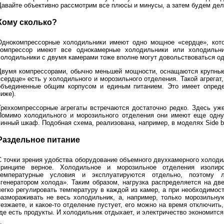
Давайте объективно рассмотрим все плюсы и минусы, а затем будем дел
Кому сколько?
Однокомпрессорные холодильники имеют одно мощное «сердце», кото
компрессор имеют все однокамерные холодильники или холодильни
холодильники с двумя камерами тоже вполне могут довольствоваться о
Двумя компрессорами, обычно меньшей мощности, оснащаются крупны
«сердце» есть у холодильного и морозильного отделения. Такой агрегат,
объединенные общим корпусом и единым питанием. Это имеет опред
иже).
Трехкомпрессорные агрегаты встречаются достаточно редко. Здесь уж
Помимо холодильного и морозильного отделения они имеют еще одну
инный шкаф. Подобная схема, реализована, например, в моделях Side by 
Раздельное питание
С точки зрения удобства оборудование объемного двухкамерного холод
принципе верное. Холодильное и морозильное отделения изолир
температурные условия и эксплуатируются отдельно, поэтому 
«генератором холода». Таким образом, нагрузка распределяется на дв
легко регулировать температуру в каждой из камер, а при необходимо
размораживать не весь холодильник, а, например, только морозильну
уезжаете, и какое-то отделение пустует, его можно на время отключить
где есть продукты. И холодильник отдыхает, и электричество экономится