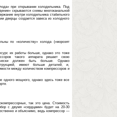
лода» при открывании холодильника. Под
лаждение» скрываются схемы многоканальной
держание внутри холодильника стабильного
нии дверцы создается завеса из холодного
ельны по «количеству» холода («морозят
сурс их работы больше, однако это тоже
ссоров такого аппарата решает свою
тически должен быть больше. Однако
трукцией, имеют больше деталей, и,
симости между количеством компрессоров и
е одного мощного, однако здесь тоже все
орте.
компрессорных, так это цена. Стоимость
ибор с двумя «сердцами» будет на 20-30
тественно и объяснимо, ведь компрессор —