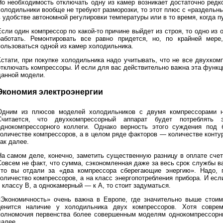
Но необходимость отключать одну из камер возникает достаточно редк
холодильники вообще не требуют разморозки, то этот плюс с «раздельн
 удобстве автономной регулировки температуры или в то время, когда пу
Если один компрессор по какой-то причине выйдет из строя, то одно из
работать. Ремонтировать все равно придется, но, по крайней мере
пользоваться одной из камер холодильника.
Кстати, при покупке холодильника надо учитывать, что не все двухко
отключать компрессоры. И если для вас действительно важна эта функци
данной модели.
Экономия электроэнергии
Одним из плюсов моделей холодильников с двумя компрессорами н
Считается, что двухкомпрессорный аппарат будет потреблять 
однокомпрессорного коллеги. Однако верность этого суждения под
количестве компрессоров, а в целом ряде факторов — количестве конт
ак далее.
На самом деле, конечно, заметить существенную разницу в оплате счет
Совсем не факт, что сумма, сэкономленная даже за весь срок службы ва
что вы отдали за «два компрессора сберегающие энергию». Надо, 
количество компрессоров, а на класс энергопотребления прибора. И е
 классу B, а однокамерный — к А, то стоит задуматься.
«Экономичность» очень важна в Европе, где значительно выше стоимо
ценится наличие у холодильника двух компрессоров. Хотя соврем
полномочия первенства более совершенным моделям однокомпрессорны
далее.