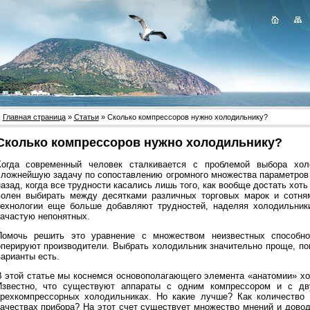
Главная страница
»
Статьи
» Сколько компрессоров нужно холодильнику?
Сколько компрессоров нужно холодильнику?
Когда современный человек сталкивается с проблемой выбора хо
сложнейшую задачу по сопоставлению огромного множества параметров э
азад, когда все трудности касались лишь того, как вообще достать хоть
волен выбирать между десятками различных торговых марок и сотня
технологии еще больше добавляют трудностей, наделяя холодильник
зачастую непонятных.
Помочь решить это уравнение с множеством неизвестных способно
оперируют производители. Выбрать холодильник значительно проще, пони
варианты есть.
В этой статье мы коснемся основополагающего элемента «анатомии» хо
Известно, что существуют аппараты с одним компрессором и с дв
трехкомпрессорных холодильниках. Но какие лучше? Как количество 
качествах прибора? На этот счет существует множество мнений и дово