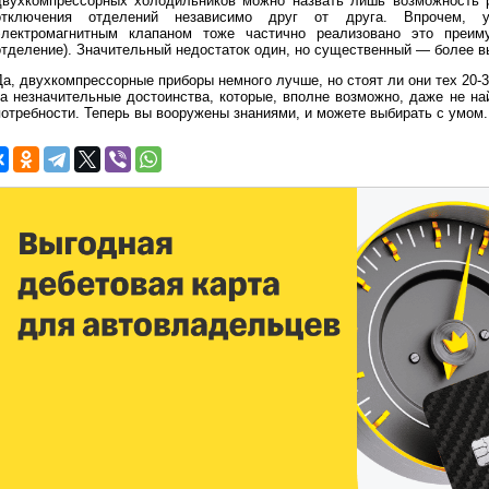
двухкомпрессорных холодильников можно назвать лишь возможность 
отключения отделений независимо друг от друга. Впрочем, у
электромагнитным клапаном тоже частично реализовано это преим
отделение). Значительный недостаток один, но существенный — более в
Да, двухкомпрессорные приборы немного лучше, но стоят ли они тех 20-3
за незначительные достоинства, которые, вполне возможно, даже не н
потребности. Теперь вы вооружены знаниями, и можете выбирать с умом.