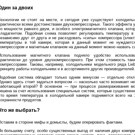
Один за двоих
Технологии не стоят на месте, и сегодня уже существуют холодиль
практически всеми достоинствами двухкомпрессорных. Такого эффекта 
по мощности равного двум, и особого электромагнитного клапана, кот
хладагентом. Подобная схема позволяет регулировать температуру 
независимо друг от друга и не расходовать «силы» компрессора (элек
температуры в той камере, которая в данный момент не нуждаетс
компрессором и магнитным клапаном на данный момент можно назвать 
Использование магнитного клапана подняло удобство использов
практически до уровня двухкомпрессорного. При этом стоимость та
компрессорами. Таковы, например, холодильники модельного ряда Lieb
принципу работы холодильники и в ассортименте других производителей.
Подобная система обладает только одним минусом — отдельно отк
Однако здесь стоит задаться вопросом — насколько часто возникает н
работающей второй? В основном — при процессе размораживания мо
решена за счет использования специальных систем, которые существен
это время температура в холодильной камере поднимется всего на 2
сохранности продуктов.
Что же выбрать?
Оставим в стороне мифы и домыслы, будем оперировать фактами.
По большому счету, особо существенных выгод от наличия двух компр