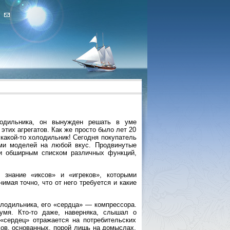
лодильника, он вынужден решать в уме
тих агрегатов. Как же просто было лет 20
 какой-то холодильник! Сегодня покупатель
ми моделей на любой вкус. Продвинутые
и обширным списком различных функций,
 знание «иксов» и «игреков», которыми
мая точно, что от него требуется и какие
лодильника, его «сердца» — компрессора.
умя. Кто-то даже, наверняка, слышал о
«сердец» отражается на потребительских
дов, основанных, порой лишь на домыслах.