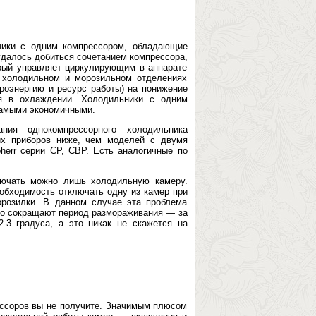
ники с одним компрессором, обладающие
удалось добиться сочетанием компрессора,
орый управляет циркулирующим в аппарате
в холодильном и морозильном отделениях
троэнергию и ресурс работы) на понижение
я в охлаждении. Холодильники с одним
самыми экономичными.
ания однокомпрессорного холодильника
ких приборов ниже, чем моделей с двумя
herr серии CP, CBP. Есть аналогичные по
лючать можно лишь холодильную камеру.
еобходимость отключать одну из камер при
розилки. В данном случае эта проблема
но сокращают период размораживания — за
-3 градуса, а это никак не скажется на
ессоров вы не получите. Значимым плюсом