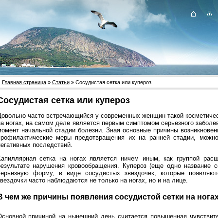
Главная страница
»
Статьи
» Сосудистая сетка или купероз
Сосудистая сетка или купероз
Довольно часто встречающийся у современных женщин такой косметичес
на ногах, на самом деле является первым симптомом серьезного заболев
момент начальной стадии болезни. Зная основные причины возникновен
профилактические меры предотвращения их на ранней стадии, можно
негативных последствий.
Капиллярная сетка на ногах является ничем иным, как группой рас
результате нарушения кровообращения. Купероз (еще одно название с
серьезную форму, в виде сосудистых звездочек, которые появляют
вездочки часто наблюдаются не только на ногах, но и на лице.
В чем же причины появления сосудистой сетки на ногах
Основной причиной на нынешний день считается повышенная чувствите