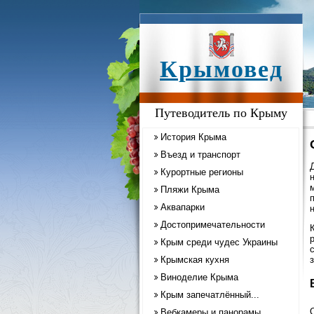
Крымовед
Путеводитель по Крыму
История Крыма
Въезд и транспорт
Курортные регионы
Пляжи Крыма
Аквапарки
Достопримечательности
Крым среди чудес Украины
Крымская кухня
з
Виноделие Крыма
Крым запечатлённый...
Вебкамеры и панорамы