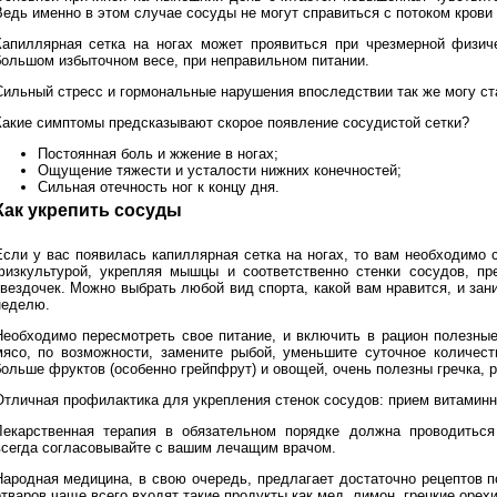
Ведь именно в этом случае сосуды не могут справиться с потоком крови
Капиллярная сетка на ногах может проявиться при чрезмерной физиче
большом избыточном весе, при неправильном питании.
Сильный стресс и гормональные нарушения впоследствии так же могу ст
Какие симптомы предсказывают скорое появление сосудистой сетки?
Постоянная боль и жжение в ногах;
Ощущение тяжести и усталости нижних конечностей;
Сильная отечность ног к концу дня.
Как укрепить сосуды
Если у вас появилась капиллярная сетка на ногах, то вам необходимо 
физкультурой, укрепляя мышцы и соответственно стенки сосудов, п
звездочек. Можно выбрать любой вид спорта, какой вам нравится, и зан
неделю.
Необходимо пересмотреть свое питание, и включить в рацион полезны
мясо, по возможности, замените рыбой, уменьшите суточное количест
больше фруктов (особенно грейпфрут) и овощей, очень полезны гречка, р
Отличная профилактика для укрепления стенок сосудов: прием витамин
Лекарственная терапия в обязательном порядке должна проводиться
всегда согласовывайте с вашим лечащим врачом.
Народная медицина, в свою очередь, предлагает достаточно рецептов п
тваров чаще всего входят такие продукты как мед, лимон, грецкие орехи