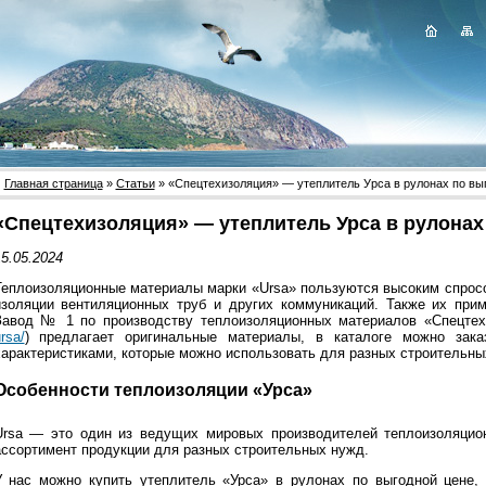
Главная страница
»
Статьи
» «Спецтехизоляция» — утеплитель Урса в рулонах по вы
«Спецтехизоляция» — утеплитель Урса в рулонах
5.05.2024
Теплоизоляционные материалы марки «Ursa» пользуются высоким спросо
изоляции вентиляционных труб и других коммуникаций. Также их прим
Завод № 1 по производству теплоизоляционных материалов «Спецтех
rsa/
) предлагает оригинальные материалы, в каталоге можно зак
характеристиками, которые можно использовать для разных строительны
Особенности теплоизоляции «Урса»
Ursa — это один из ведущих мировых производителей теплоизоляцио
ассортимент продукции для разных строительных нужд.
У нас можно купить утеплитель «Урса» в рулонах по выгодной цене,