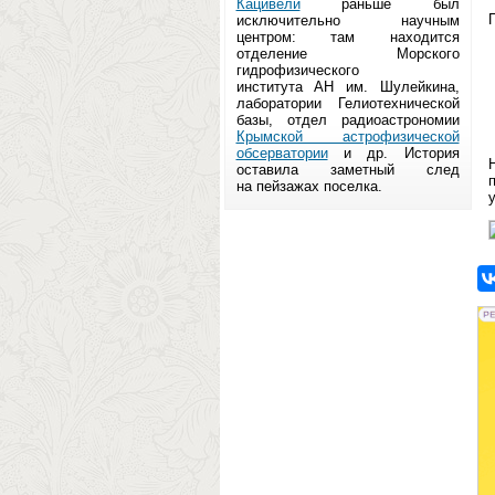
Кацивели
раньше был
исключительно научным
центром: там находится
отделение Морского
гидрофизического
института АН им. Шулейкина,
лаборатории Гелиотехнической
базы, отдел радиоастрономии
Крымской астрофизической
обсерватории
и др. История
Н
оставила заметный след
на пейзажах поселка.