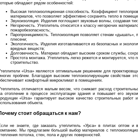
которые обладают рядом особенностей:
Высокая теплоизоляционная способность. Коэффициент теплопрово
материалов, что позволяет эффективно сохранять тепло в помеще
Звукоизоляция. Изделия поглощают звуковые волны, создавая ти
Негорючесть. Утеплитель относится к классу негорючих материало
пожаробезопасность;
Паропроницаемость. Теплоизоляция позволяет стенам «дышать», п
плесени;
Экологичность. Изделия изготавливаются из безопасных и экологи
вредных веществ;
Долговечность. Материал обладает высоким сроком службы, сохра
Простота монтажа. Утеплитель легко режется и монтируется, что п
строительство.
Утеплители «Ursa» являются оптимальным решением для проектировщи
многих проблем. Благодаря высоким теплоизолирующим свойствам это
обеспечивает комфортный микроклимат в помещениях.
Утеплитель отличается малым весом, что снижает расход строительны
на отопление в процессе эксплуатации здания и повышает его звукои
продукции «Ursa» гарантирует высокое качество строительных работ
использования объекта.
Почему стоит обращаться к нам?
Если не знаете, где заказать утеплитель «Урса» в плитах оптом и 
компанию. Мы предлагаем большой выбор материалов с теплоизоляцио
тепления потолка, стен, пола и других поверхностей.