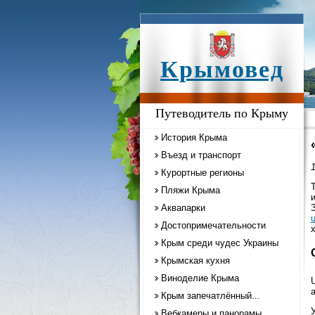
Крымовед
Путеводитель по Крыму
История Крыма
Въезд и транспорт
1
Курортные регионы
Пляжи Крыма
Аквапарки
u
Достопримечательности
Крым среди чудес Украины
Крымская кухня
Виноделие Крыма
Крым запечатлённый...
Вебкамеры и панорамы