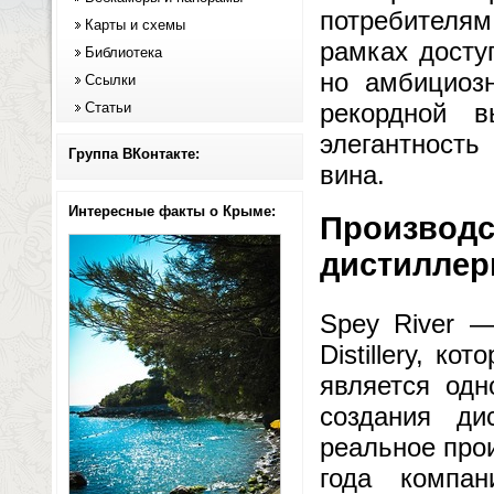
потребител
Карты и схемы
рамках досту
Библиотека
но амбициоз
Ссылки
рекордной в
Статьи
элегантность
Группа ВКонтакте:
вина.
Интересные факты о Крыме:
Производс
дистиллер
Spey River —
Distillery, к
является од
создания ди
реальное про
года компан