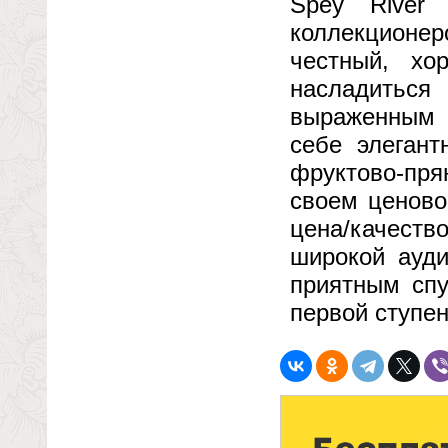
Spey River
коллекционе
честный, хо
насладиться
выраженным 
себе элегант
фруктово-пря
своем ценово
цена/качест
широкой ауди
приятным спу
первой ступе