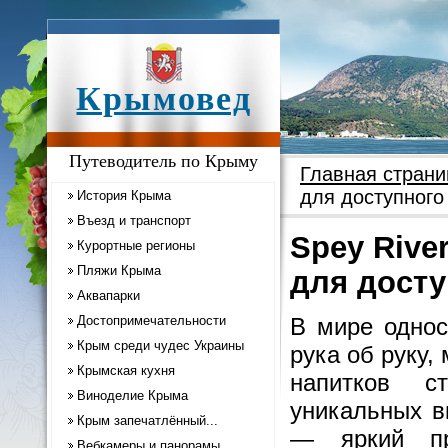
Крымовед
Путеводитель по Крыму
Главная страни
для доступного
История Крыма
Въезд и транспорт
Spey Rive
Курортные регионы
Пляжи Крыма
для досту
Аквапарки
Достопримечательности
В мире однос
Крым среди чудес Украины
рука об руку,
Крымская кухня
напитков с
Виноделие Крыма
уникальных в
Крым запечатлённый...
— яркий пр
Вебкамеры и панорамы