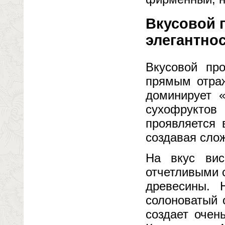
Вкусовой п
элегантно
Вкусовой про
прямым отраж
доминирует «
сухофрукто
проявляется 
создавая сло
На вкус вис
отчетливыми 
древесины. 
солоноватый 
создает очен