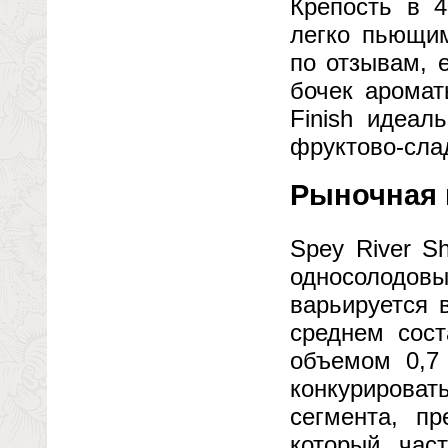
Крепость в 
легко пьющим
по отзывам, 
бочек аромат
Finish идеал
фруктово-сла
Рыночная 
Spey River S
односолодов
варьируется 
среднем сос
объемом 0,7 
конкурирова
сегмента, пр
который час