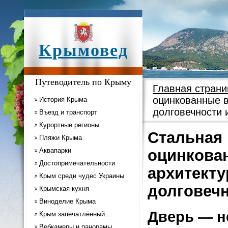
Крымовед
Путеводитель по Крыму
Главная страни
оцинкованные в
История Крыма
долговечности 
Въезд и транспорт
Курортные регионы
Стальная 
Пляжи Крыма
Аквапарки
оцинкова
Достопримечательности
архитекту
Крым среди чудес Украины
долговечн
Крымская кухня
Виноделие Крыма
Дверь — не
Крым запечатлённый...
Вебкамеры и панорамы