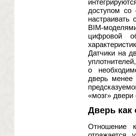
интегрируютс
доступом со 
настраивать 
BIM-моделям
цифровой о
характеристи
Датчики на д
уплотнителей
о необходим
дверь менее 
предсказуем
«мозг» двери
Дверь как
Отношение 
отражается у