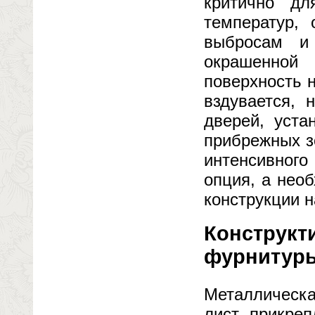
критично дл
температур,
выбросам и
окрашенной
поверхность н
вздувается, 
дверей, уста
прибрежных з
интенсивного
опция, а нео
конструкции н
Конструкти
фурнитуры
Металлическа
лист, прикре