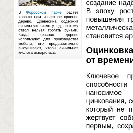
создание над
В эпоху рос
В
Форосском парке
растет
хорошо нам известное красное
повышения тр
дерево. Древесина содержит
синильную кислоту, яд, поэтому
металлическа
ствол нельзя трогать руками.
становится а
Когда красное дерево
используют для производства
мебели, его предварительно
Оцинковка
высушивают, чтобы синильная
кислота испарилась.
от времени
Ключевое п
способности
наносимое 
цинкования, 
который не п
жертвует со
первым, сохр