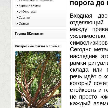
порога до
Карты и схемы
Библиотека
Входная дв
Ссылки
отделяющий 
Статьи
между прив
Группа ВКонтакте:
уязвимостью,
символизиров
Интересные факты о Крыме:
Сегодня мета
наследник э
рамки ритуал
склада или 
речь идёт о 
который соче
стойкость и 
не просто «ж
каждый элем