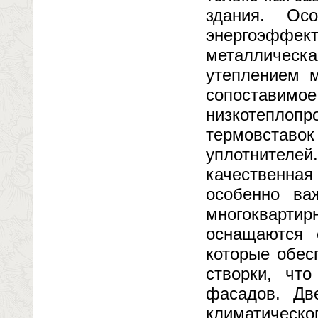
здания. Ос
энергоэффект
металличес
утеплением м
сопоставимое
низкотеплопр
термовставо
уплотнителе
качественная
особенно ва
многокварти
оснащаются 
которые обес
створки, чт
фасадов. Дв
климатическог