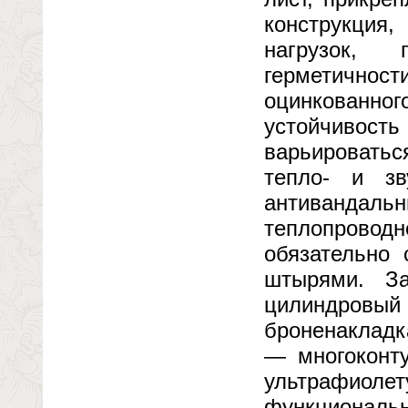
конструкция
нагрузок, 
герметичнос
оцинкованн
устойчивост
варьировать
тепло- и зв
антивандаль
теплопровод
обязательно
штырями. За
цилиндровы
броненакладк
— многоконту
ультрафиол
функциональн