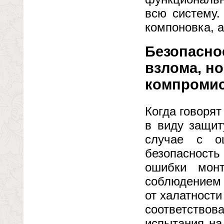
всю систему.
компоновка, а
Безопасно
взлома, но
компроми
Когда говорят
в виду защит
случае с оц
безопасность
ошибки мон
соблюдением 
от халатност
соответств
испытания на