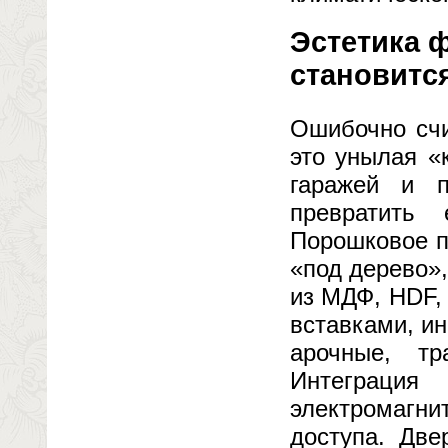
Эстетика 
становитс
Ошибочно счи
это унылая «
гаражей и п
превратить
Порошковое п
«под дерево»
из МДФ, HDF,
вставками, и
арочные, тр
Интеграция
электромагни
доступа. Две