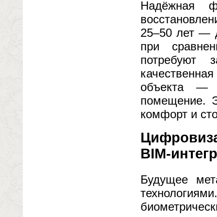
Надёжная ф
восстановлен
25–50 лет — 
при сравне
потребуют 
качественна
объекта — 
помещение. Э
комфорт и ст
Цифровиза
BIM-интег
Будущее мет
технология
биометричес