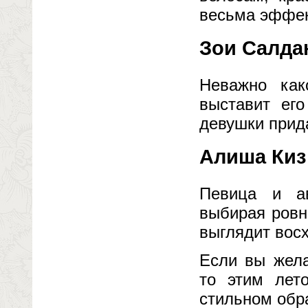
весьма эффек
Зои Салда
Неважно как
выставит ег
девушки прид
Алиша Киз
Певица и ав
выбирая ровн
выглядит вос
Если вы жела
то этим лет
стильном обра