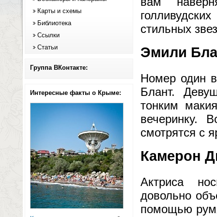
вам наверн
Карты и схемы
голливудских
Библиотека
стильных звез
Ссылки
Статьи
Эмили Бла
Группа ВКонтакте:
Номер один в
Блант. Деву
Интересные факты о Крыме:
тонким маки
вечеринку. В
смотрятся с я
Камерон Д
Актриса нос
довольно объ
помощью румя