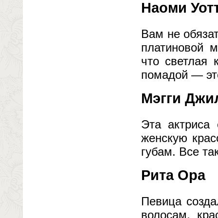
Наоми Уот
Вам не обяза
платиновой м
что светлая 
помадой — это
Мэгги Джи
Эта актриса 
женскую крас
губам. Все та
Рита Ора
Певица созда
волосам, кра