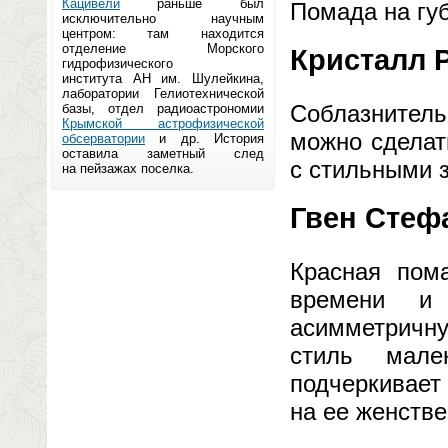
Кацивели
раньше был
Помада на губ
исключительно научным
центром: там находится
отделение Морского
Кристалл 
гидрофизического
института АН им. Шулейкина,
лаборатории Гелиотехнической
Соблазнитель
базы, отдел радиоастрономии
Крымской астрофизической
можно сделат
обсерватории
и др. История
оставила заметный след
с стильными з
на пейзажах поселка.
Гвен Стеф
Красная пом
времени и 
асимметричну
стиль мале
подчеркивает
на ее женстве