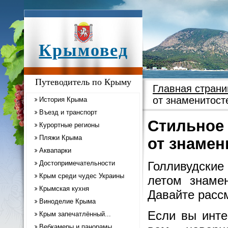
Крымовед
Путеводитель по Крыму
Главная страни
от знаменитост
История Крыма
Въезд и транспорт
Стильное 
Курортные регионы
Пляжи Крыма
от знамен
Аквапарки
Достопримечательности
Голливудские
Крым среди чудес Украины
летом знамен
Крымская кухня
Давайте расс
Виноделие Крыма
Если вы инте
Крым запечатлённый...
Вебкамеры и панорамы