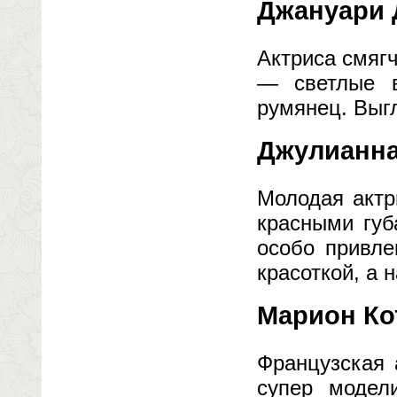
Джануари 
Актриса смяг
— светлые в
румянец. Выг
Джулианн
Молодая актр
красными губ
особо привле
красоткой, а 
Марион Ко
Французская 
супер модел