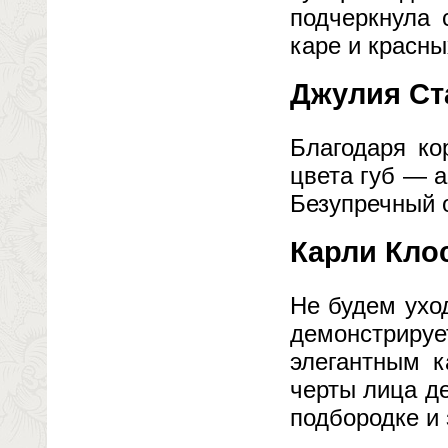
подчеркнула 
каре и красны
Джулия Ст
Благодаря ко
цвета губ — а
Безупречный о
Карли Кло
Не будем ухо
демонстриру
элегантным к
черты лица де
подбородке и 