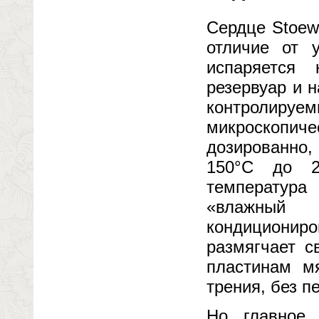
Сердце Stoew
отличие от 
испаряется 
резервуар и 
контролируе
микроскопич
дозированно,
150°C до 2
температура
«влажный
кондиционир
размягчает с
пластинам м
трения, без п
Но главное 