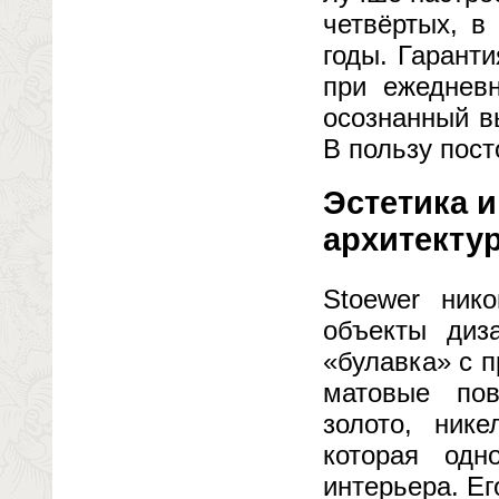
четвёртых, в
годы. Гарант
при ежеднев
осознанный в
В пользу пост
Эстетика и
архитекту
Stoewer ник
объекты диз
«булавка» с 
матовые пов
золото, нике
которая одн
интерьера. Ег