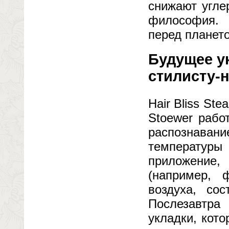
снижают угле
философия. 
перед планет
Будущее у
стилисту-
Hair Bliss St
Stoewer рабо
распознава
температуры 
приложение
(например, 
воздуха, сос
Послезавтра
укладки, кот