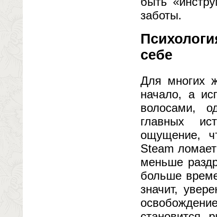
быть «инстру
заботы.
Психология
себе
Для многих 
начало, а ис
волосами, 
главных ис
ощущение, чт
Steam ломает 
меньше раздр
больше време
значит, увер
освобождение
становится 