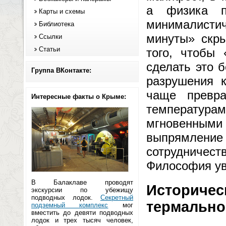
а физика п
Карты и схемы
минималистич
Библиотека
минуты» скры
Ссылки
Статьи
того, чтобы
сделать это 
Группа ВКонтакте:
разрушения к
чаще превр
Интересные факты о Крыме:
температур
мгновенными
выпрямление 
сотрудничес
Философия ув
В Балаклаве проводят
Историческ
экскурсии по убежищу
подводных лодок.
Секретный
термально
подземный комплекс
мог
вместить до девяти подводных
лодок и трех тысяч человек,