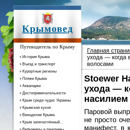
Крымовед
Путеводитель по Крыму
Главная страни
ухода — когда 
История Крыма
волосами
Въезд и транспорт
Курортные регионы
Stoewer H
Пляжи Крыма
Аквапарки
ухода — 
Достопримечательности
насилием 
Крым среди чудес Украины
Крымская кухня
Паровой выпря
Виноделие Крыма
не просто оч
Крым запечатлённый...
манифест, в 
Вебкамеры и панорамы