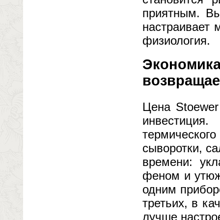
приятным. В
настраивает 
физиология.
Экономика
возвращает
Цена Stoewer
инвестиция
термическо
сыворотки, с
времени: укл
феном и утюж
одним прибор
третьих, в ка
лучше настро