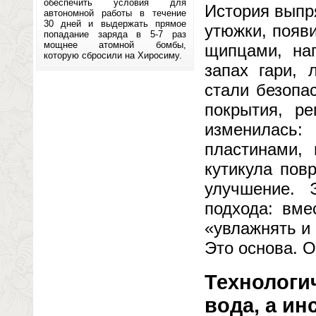
обеспечить условия для
История выпр
автономной работы в течение
30 дней и выдержать прямое
утюжки, появ
попадание заряда в 5-7 раз
мощнее атомной бомбы,
щипцами, на
которую сбросили на Хиросиму.
запах гари, 
стали безопа
покрытия, ре
изменилась
пластинами, 
кутикула пов
улучшение. 
подхода: вме
«увлажнять и
Это основа. О
Технологич
вода, а и