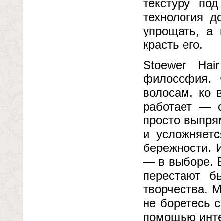
текстуру по
технология д
упрощать, а 
красть его.
Stoewer Ha
философия. 
волосам, ко 
работает — о
просто выпря
и усложняетс
бережности. 
— в выборе. В
перестают б
творчества. 
не боретесь 
помощью инте