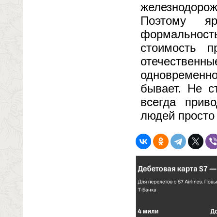
железнодорож
Поэтому я
формальност
стоимость п
отечественн
одновременн
бывает. Не с
всегда прив
людей просто