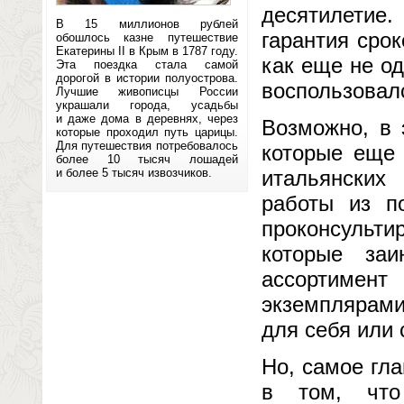
десятилетие
В 15 миллионов рублей
гарантия срок
обошлось казне путешествие
Екатерины II в Крым в 1787 году.
как еще не од
Эта поездка стала самой
дорогой в истории полуострова.
воспользовал
Лучшие живописцы России
украшали города, усадьбы
и даже дома в деревнях, через
Возможно, в 
которые проходил путь царицы.
Для путешествия потребовалось
которые еще 
более 10 тысяч лошадей
и более 5 тысяч извозчиков.
итальянских
работы из п
проконсульт
которые заи
ассортимен
экземплярами
для себя или 
Но, самое гл
в том, что