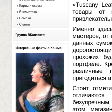
«Tuscany Lea
Карты и схемы
товары от 
Библиотека
привлекатель
Ссылки
Статьи
Именно здес
мастеров, от
Группа ВКонтакте:
данных сумо
Интересные факты о Крыме:
дорогостоящ
прохожих бу
портфеле. Кр
различные 
пригодиться в
Стоит отмет
отличаются
безупречным
этом магази