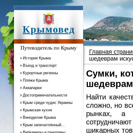
Крымовед
Путеводитель по Крыму
Главная страни
шедеврам иску
История Крыма
Въезд и транспорт
Сумки, ко
Курортные регионы
Пляжи Крыма
шедеврам
Аквапарки
Достопримечательности
Найти качест
Крым среди чудес Украины
сложно, но вс
Крымская кухня
рынках, а 
Виноделие Крыма
сотрудничаю
Крым запечатлённый...
шикарных тов
Вебкамеры и панорамы