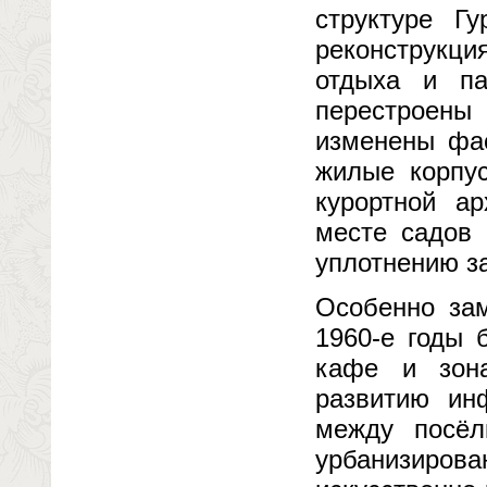
структуре Г
реконструкци
отдыха и па
перестроен
изменены фа
жилые корпус
курортной ар
месте садов 
уплотнению з
Особенно зам
1960-е годы 
кафе и зона
развитию ин
между посёл
урбанизирова