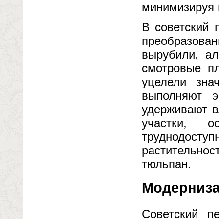
минимизируя 
В советский 
преобразова
вырубили, а
смотровые п
уцелели зна
выполняют э
удерживают в
участки, 
труднодоступ
растительн
тюльпан.
Модерниза
Советский п