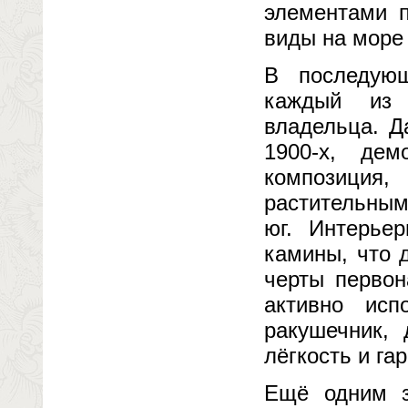
элементами п
виды на море 
В последующ
каждый из 
владельца. Д
1900-х, дем
композиция
растительным
юг. Интерье
камины, что 
черты первон
активно исп
ракушечник,
лёгкость и га
Ещё одним з