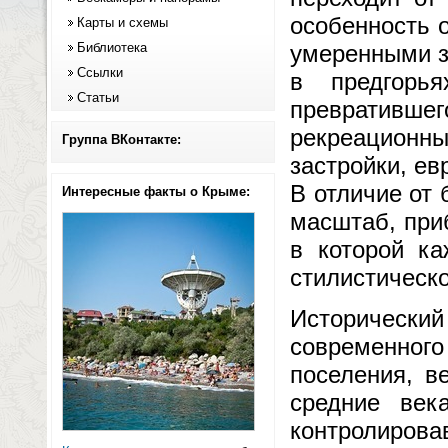
особенность 
Карты и схемы
Библиотека
умеренными з
Ссылки
в предгорь
Статьи
превратив
рекреационн
Группа ВКонтакте:
застройки, ев
В отличие от 
Интересные факты о Крыме:
масштаб, при
в которой ка
стилистическ
Исторический 
современно
поселения, в
средние века
контролирова