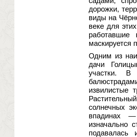
садами, спро
дорожки, тер
виды на Чёрн
веке для эти
работавшие 
маскируется п
Одним из наи
дачи Голицы
участки. 
балюстрадам
извилистые т
Растительный
солнечных эк
впадинах —
изначально с
подавалась 