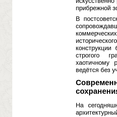
искусственно
прибрежной з
В постсоветс
сопровождавш
коммерческих
историческ
конструкции 
строгого гр
хаотичному р
ведётся без у
Современн
сохранени
На сегодняш
архитектурны