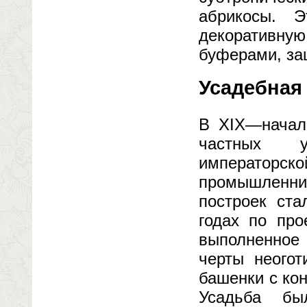
абрикосы. 
декоративну
буферами, за
Усадебная
В XIX—начал
частных у
император
промышленни
построек ста
годах по про
выполненное 
черты неогот
башенки с ко
Усадьба бы