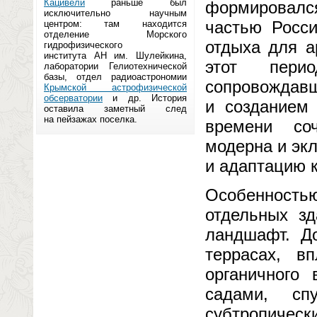
Кацивели
раньше был
формировался
исключительно научным
частью Росс
центром: там находится
отделение Морского
отдыха для а
гидрофизического
института АН им. Шулейкина,
этот перио
лаборатории Гелиотехнической
базы, отдел радиоастрономии
сопровождавш
Крымской астрофизической
обсерватории
и др. История
и созданием 
оставила заметный след
на пейзажах поселка.
времени соч
модерна и экл
и адаптацию 
Особенностью
отдельных зд
ландшафт. Д
террасах, 
органичного
садами, сп
субтропичес