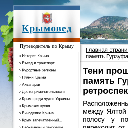
Крымовед
Путеводитель по Крыму
Главная страни
память Гурзуфа
История Крыма
Въезд и транспорт
Тени прош
Курортные регионы
Пляжи Крыма
память Гу
Аквапарки
ретроспе
Достопримечательности
Крым среди чудес Украины
Расположенн
Крымская кухня
между Ялтой 
Виноделие Крыма
полосу у по
Крым запечатлённый...
переходит от
Вебкамеры и панорамы