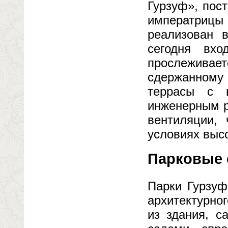
Гурзуф», пос
императриц
реализован 
сегодня вхо
прослеживает
сдержанному
террасы с 
инженерным р
вентиляции,
условиях выс
Парковые 
Парки Гурзуф
архитектурно
из здания, с