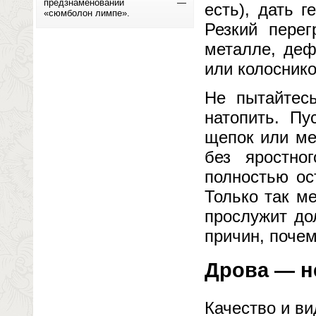
предзнаменований —
есть), дать 
«сюмболон лимпе».
Резкий пере
металле, де
или колоснико
Не пытайтесь
натопить. Пу
щепок или ме
без яростно
полностью ос
Только так м
прослужит до
причин, почем
Дрова — н
Качество и ви