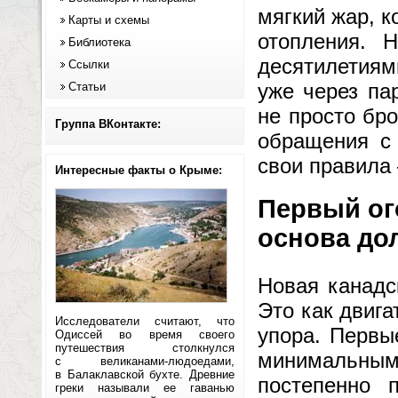
мягкий жар, к
Карты и схемы
отопления. 
Библиотека
десятилетиям
Ссылки
уже через па
Статьи
не просто бро
Группа ВКонтакте:
обращения с 
свои правила
Интересные факты о Крыме:
Первый ого
основа до
Новая канадс
Это как двига
Исследователи считают, что
упора. Первы
Одиссей во время своего
путешествия столкнулся
минимальным 
с великанами-людоедами,
в Балаклавской бухте. Древние
постепенно 
греки называли ее гаванью