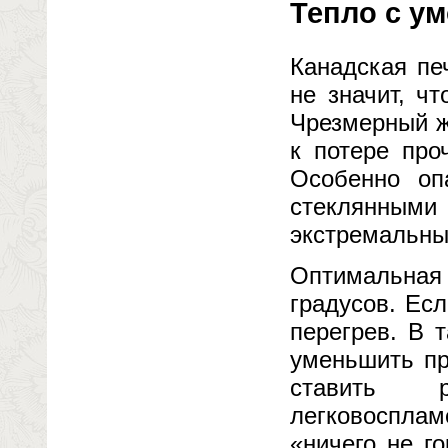
Тепло с ум
Канадская пе
не значит, ч
Чрезмерный ж
к потере про
Особенно оп
стеклянными
экстремальны
Оптимальная
градусов. Ес
перегрев. В 
уменьшить пр
ставить
легковоспла
«ничего не г