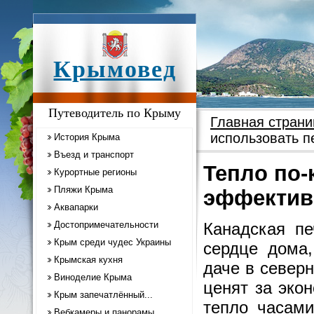
Крымовед
Путеводитель по Крыму
Главная страни
использовать п
История Крыма
Въезд и транспорт
Тепло по-
Курортные регионы
Пляжи Крыма
эффектив
Аквапарки
Достопримечательности
Канадская пе
Крым среди чудес Украины
сердце дома,
Крымская кухня
даче в север
Виноделие Крыма
ценят за эко
Крым запечатлённый...
тепло часами
Вебкамеры и панорамы