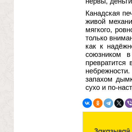
нервы, деньги
Канадская пе
живой механи
мягкого, ров
только вниман
как к надёж
союзником в
превратится 
небрежности
запахом дымк
сухо и по-нас