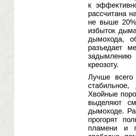
к эффективно
рассчитана н
не выше 20%.
избыток дыма
дымохода, о
разъедает м
задымлению
креозоту.
Лучше всего
стабильное,
Хвойные поро
выделяют см
дымоходе. Ра
прогорят по
пламени и 