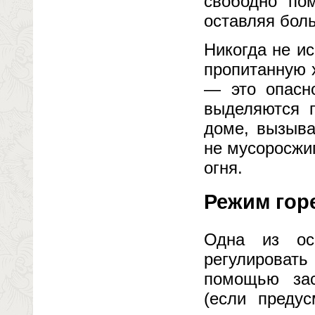
свободно по
оставляя боль
Никогда не ис
пропитанную 
— это опасно
выделяются п
доме, вызыва
не мусоросжиг
огня.
Режим гор
Одна из ос
регулироват
помощью зас
(если предус