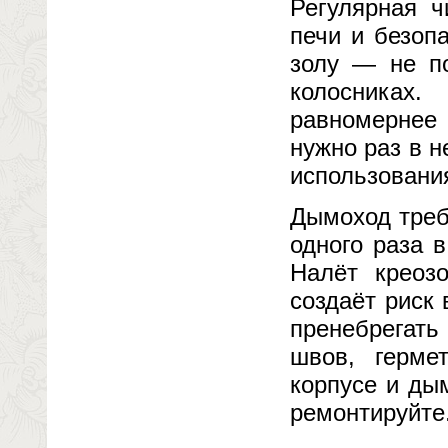
Регулярная ч
печи и безоп
золу — не по
колосниках
равномернее 
нужно раз в н
использовани
Дымоход треб
одного раза 
Налёт креозо
создаёт риск 
пренебрегат
швов, герме
корпусе и ды
ремонтируйте