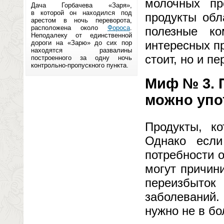
молочных пр
Дача Горбачева «Заря»,
в которой он находился под
продукты обл
арестом в ночь переворота,
расположена около
Фороса
.
полезные к
Неподалеку от единственной
интересных пр
дороги на «Зарю» до сих пор
находятся развалины
стоит, но и п
построенного за одну ночь
контрольно-пропускного пункта.
Миф № 3. 
можно упо
Продукты, ко
Однако если
потребности о
могут причини
переизбыто
заболеваний
нужно не в б