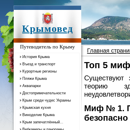
Крымовед
Путеводитель по Крыму
Главная страни
История Крыма
Топ 5 миф
Въезд и транспорт
Курортные регионы
Существуют 
Пляжи Крыма
теорию з
Аквапарки
неудовлетвор
Достопримечательности
Крым среди чудес Украины
Миф № 1. 
Крымская кухня
Виноделие Крыма
безопасно
Крым запечатлённый...
Вебкамеры и панорамы