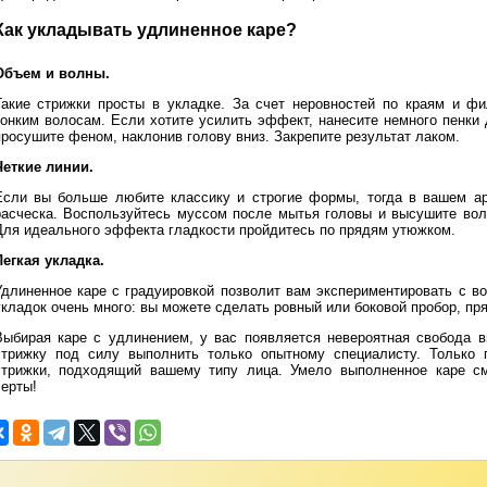
Как укладывать удлиненное каре?
Объем и волны.
Такие стрижки просты в укладке. За счет неровностей по краям и 
тонким волосам. Если хотите усилить эффект, нанесите немного пенки
просушите феном, наклонив голову вниз. Закрепите результат лаком.
Четкие линии.
Если вы больше любите классику и строгие формы, тогда в вашем а
расческа. Воспользуйтесь муссом после мытья головы и высушите воло
Для идеального эффекта гладкости пройдитесь по прядям утюжком.
Легкая укладка.
Удлиненное каре с градуировкой позволит вам экспериментировать с в
укладок очень много: вы можете сделать ровный или боковой пробор, пр
Выбирая каре с удлинением, у вас появляется невероятная свобода в
стрижку под силу выполнить только опытному специалисту. Только 
стрижки, подходящий вашему типу лица. Умело выполненное каре с
черты!