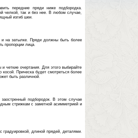
авить передние пряди ниже подбородка.
й челкой, так и без нее. В любом случае,
ящный изгиб шеи.
а и на затылке. Пряди должны быть более
ть пропорции лица.
 и четкие очертания. Для этого выбирайте
о косой. Прическа будет смотреться более
ожет быть различной.
 заостренный подбородок. В этом случае
рдным стрижкам с заметной асимметрией и
с градуировкой, длиной прядей, деталями.