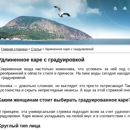
Главная страница
»
Статьи
» Удлиненное каре с градуировкой
Удлиненное каре с градуировкой
Современная мода настолько изменчива, что успевать за ней под с
преображений в области стиля и причесок. На пике моды сегодня наход
 градуировкой.
Техника — довольно сложная, но выглядит это просто потрясающе! Та
достоинства и скрыть неприглядные нюансы. А еще за этой стрижкой оче
Каким женщинам стоит выбирать градуированное каре
В принципе, эта универсальная стрижка подходит всем за счет удачно
градуировки. Каре можно укладывать на любой вкус и в соответствии с 
Круглый тип лица