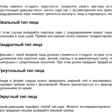
Чтобы немного сгладить округлости, попросите своего мастера ост
Круглолицые девушки могут носить каре как с ассиметричной или прямо
градуированное каре поможет зрительно вытянуть лицо и подчеркнуть из
Овальный тип лица
В этом случае выбирайте короткое каре с градуированием вокруг лиц
длинными в зоне ушей. Прямая или рваная челка поможет скорректирова
Квадратный тип лица
Девушки с такой формой лица должны стремиться сгладить острые углы
удлиненное или короткое каре, мягкие локоны и асимметричную челку п
выигрышно с укороченным затылком. При этом длина передних прядей м
Треугольный тип лица
Лицам в форме сердца нужно прикрывать широкий лоб и маскировать
подойдет прямая челка с филировкой. Можно присмотреться и к аванга
удлинением по краям.
Округлый тип лица
Таким девушкам подойдет любой тип каре. Можете экспериментировать 
Для придания объема выбирайте боковой пробор.