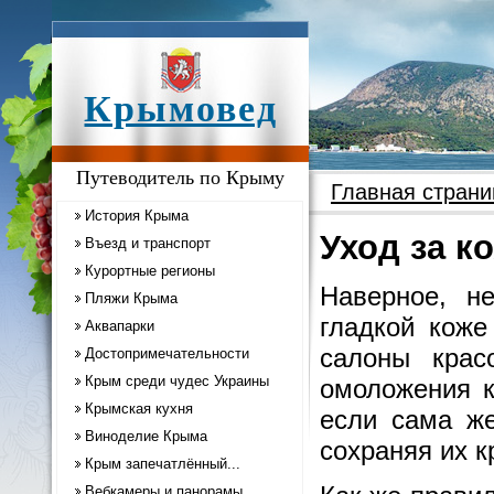
Крымовед
Путеводитель по Крыму
Главная страни
История Крыма
Уход за к
Въезд и транспорт
Курортные регионы
Наверное, н
Пляжи Крыма
гладкой коже
Аквапарки
салоны крас
Достопримечательности
Крым среди чудес Украины
омоложения к
Крымская кухня
если сама же
Виноделие Крыма
сохраняя их к
Крым запечатлённый...
Вебкамеры и панорамы