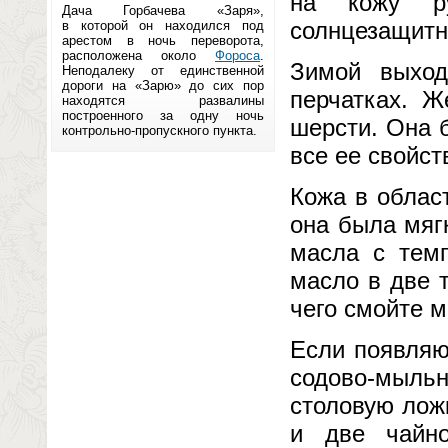
на кожу ру
Дача Горбачева «Заря»,
солнцезащитн
в которой он находился под
арестом в ночь переворота,
расположена около
Фороса
.
Зимой выход
Неподалеку от единственной
дороги на «Зарю» до сих пор
перчатках. Ж
находятся развалины
построенного за одну ночь
шерсти. Она б
контрольно-пропускного пункта.
все ее свойст
Кожа в област
она была мягк
масла с темп
масло в две т
чего смойте м
Если появляю
содово-мыльн
столовую лож
и две чайно