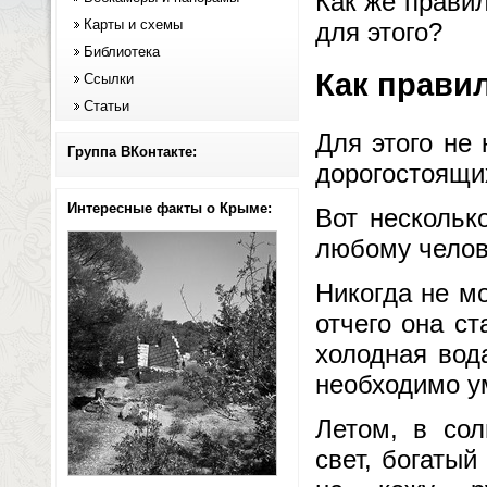
Как же прави
Карты и схемы
для этого?
Библиотека
Как прави
Ссылки
Статьи
Для этого не
Группа ВКонтакте:
дорогостоящи
Интересные факты о Крыме:
Вот нескольк
любому челов
Никогда не мо
отчего она ст
холодная вод
необходимо ум
Летом, в сол
свет, богаты