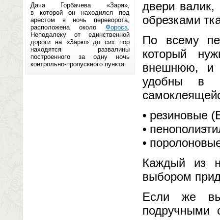
двери валик,
Дача Горбачева «Заря»,
в которой он находился под
обрезками тк
арестом в ночь переворота,
расположена около
Фороса
.
Неподалеку от единственной
По всему пе
дороги на «Зарю» до сих пор
находятся развалины
который ну
построенного за одну ночь
контрольно-пропускного пункта.
внешнюю, и 
удобны в п
самоклеящейс
• резиновые (
• пенополиэти
• поролоновые
Каждый из н
выбором прид
Если же вы
подручными 