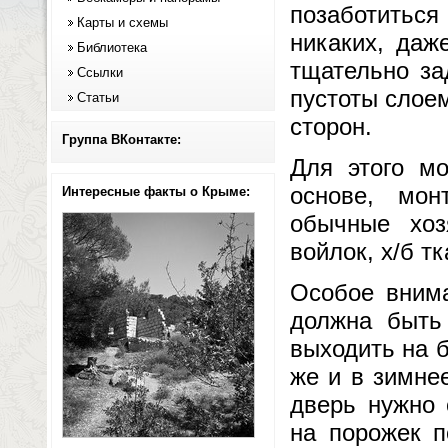
позаботиться
Карты и схемы
никаких, даж
Библиотека
тщательно за
Ссылки
пустоты слое
Статьи
сторон.
Группа ВКонтакте:
Для этого мо
основе, мон
Интересные факты о Крыме:
обычные хоз
войлок, х/б тк
Особое вним
должна быть
выходить на б
же и в зимне
дверь нужно 
на порожек п