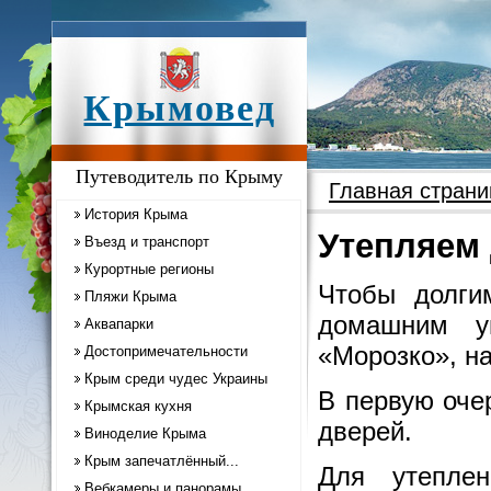
Крымовед
Путеводитель по Крыму
Главная страни
История Крыма
Утепляем
Въезд и транспорт
Курортные регионы
Чтобы долги
Пляжи Крыма
домашним у
Аквапарки
«Морозко», н
Достопримечательности
Крым среди чудес Украины
В первую оче
Крымская кухня
дверей.
Виноделие Крыма
Крым запечатлённый...
Для утепле
Вебкамеры и панорамы