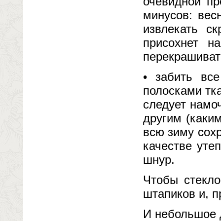
очевидной пр
минусов: вес
извлекать ск
присохнет н
перекрашиват
• забить вс
полосками тк
следует намо
другим (каким
всю зиму сохр
качестве уте
шнур.
Чтобы стекло
штапиков и, п
И небольшое 