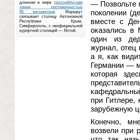
— Позвольте 
длинная в мире
троллейбусная
линия протяженностью
поколении (д
95 километров
. Маршрут
связывает столицу Автономной
вместе с Де
Республики Крым,
Симферополь, с неофициальной
оказались в 
курортной столицей — Ялтой.
один из дед
журнал, отец
а я, как вид
Германии — м
которая зде
представител
кафедральный
при Гитлере,
зарубежную ц
Конечно, мн
возвели при 
что так наз