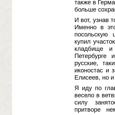
также в Герм
больше сохра
И вот, узнав 
Именно в эт
посольскую 
купил участо
кладбище и 
Петербурге 
русские, так
иконостас и 
Елисеев, но 
Я иду по гла
весело в ветв
силу занят
притворе не