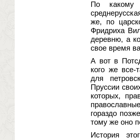
По какому 
среднерусска
же, по царск
Фридриха Вил
деревню, а к
свое время в
А вот в Потс
кого же все-
для петровс
Пруссии свои
которых, пра
православные
гораздо позже
тому же оно п
История это