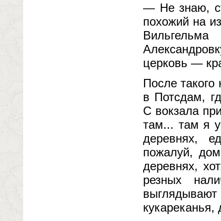
— Не знаю, с
похожий на и
Вильгельма 
Александровк
церковь — кра
После такого 
в Потсдам, г
С вокзала пр
там... там я 
деревнях, е
пожалуй, дом
деревнях, хо
резных нали
выглядываю
кукареканья, 