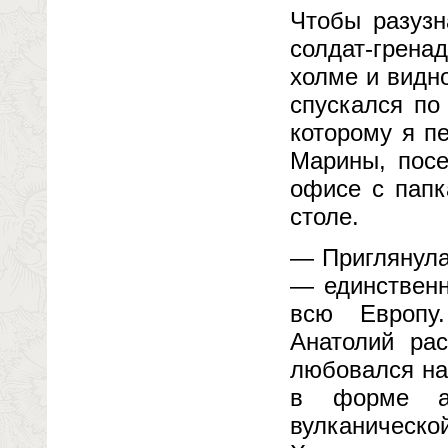
Чтобы разузн
солдат-грена
холме и видн
спускался по
которому я п
Марины, посе
офисе с папк
столе.
— Приглянула
— единственн
всю Европу.
Анатолий ра
любовался на
в форме ан
вулканическ