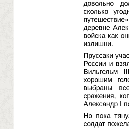
довольно до
сколько уго
путешествие
деревне Алек
войска как о
излишни.
Пруссаки уча
России и взя
Вильгельм I
хорошим гол
выбраны все
сражения, ко
Александр I п
Но пока тяну
солдат пожел