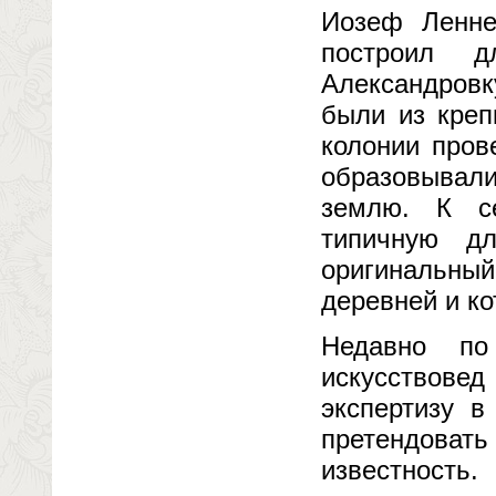
Иозеф Ленне
построил д
Александровк
были из креп
колонии пров
образовывал
землю. К се
типичную дл
оригинальный
деревней и к
Недавно по
искусствове
экспертизу в
претендова
известность.