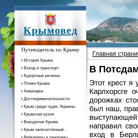
Крымовед
Путеводитель по Крыму
Главная страни
История Крыма
В Потсдам
Въезд и транспорт
Курортные регионы
Этот крест я
Пляжи Крыма
Карлхорсге о
Аквапарки
дорожках сто
Достопримечательности
Крым среди чудес Украины
был наш, пра
Крымская кухня
выступающей
Виноделие Крыма
направил сво
Крым запечатлённый...
вход в Берл
Вебкамеры и панорамы