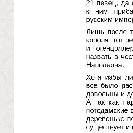
21 певец, да
к ним приба
русским импер
Лишь после т
короля, тот 
и Гогенцолле
назвать в чес
Наполеона.
Хотя избы ли
все было рас
довольны и д
А так как па
потсдамские 
деревеньке п
существует и 