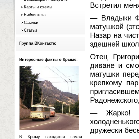
Встретил меня
Карты и схемы
Библиотека
— Владыки Фе
Ссылки
матушкой (эт
Статьи
Назар на чис
здешней школ
Группа ВКонтакте:
Отец Григор
Интересные факты о Крыме:
диване и смо
матушки пере
крепкому пар
пригласившем
Радонежского,
— Жарко! 
холодненьког
дружески бес
В Крыму находится самая