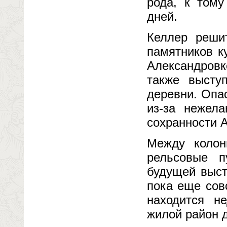
рода, к том
дней.
Келлер реши
памятников к
Александров
также высту
деревни. Опа
из-за нежела
сохранности 
Между колон
рельсовые 
будущей выст
пока еще сов
находится н
жилой район д