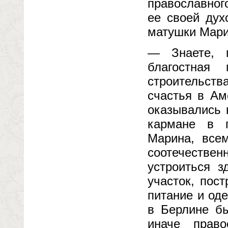
православног
ее своей дух
матушки Мар
— Знаете, 
благостная
строительств
счастья в Ам
оказывались 
кармане в г
Марина, все
соотечестве
устроиться з
участок, пос
питание и оде
в Берлине бы
иначе прав