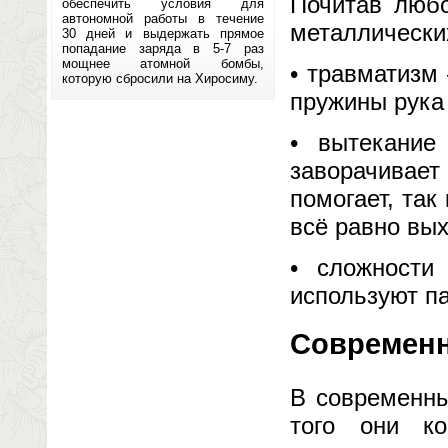
Почитав любо
обеспечить условия для
автономной работы в течение
металлических
30 дней и выдержать прямое
попадание заряда в 5-7 раз
мощнее атомной бомбы,
• травматизм
которую сбросили на Хиросиму.
пружины рука 
• вытекание
заворачивает
помогает, так
всё равно вых
• сложност
используют па
Современн
В современны
того они к