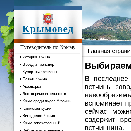
Крымовед
Путеводитель по Крыму
Главная страни
История Крыма
Выбираем
Въезд и транспорт
Курортные регионы
В последнее
Пляжи Крыма
ветчины заво
Аквапарки
невообразим
Достопримечательности
Крым среди чудес Украины
вспоминает п
Крымская кухня
сейчас можн
Виноделие Крыма
содержит вр
Крым запечатлённый...
ветчинница.
Вебкамеры и панорамы