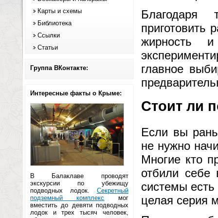
Карты и схемы
Благодаря 
Библиотека
приготовить 
Ссылки
жирность 
Статьи
эксперимент
главное выби
Группа ВКонтакте:
предварительн
Интересные факты о Крыме:
Стоит ли 
Если вы рань
не нужно нач
Многие кто п
отбили себе 
В Балаклаве проводят
экскурсии по убежищу
системы есть 
подводных лодок.
Секретный
целая серия 
подземный комплекс
мог
вместить до девяти подводных
лодок и трех тысяч человек,