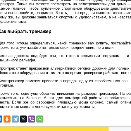
орбитрек. Также вы можете посмотреть на велотренажеры для дома —
Самое главное, чтобы купленное спортивное оборудование действите
если вы не любите, например, бегать, — то вряд ли сможете «заставит
тому же, вы должны заниматься спортом с удовольствием, а не «заста
эффективными.
Как выбрать тренажер
Для того, чтобы определиться, какой тренажер вам купить, постарайте
роме того, учитывайте не только свои предпочтения, но и цели.
Беговая дорожка подойдет тем, кто готов к серьезным нагрузкам — и 
мышечного рельефа.
Орбитрек станет прекрасной альтернативой беговой дорожки для полных 
Плюс этого оборудования в том, что во время тренировки работают все 
Велотренажер поможет привести в порядок одну из «проблемных» зон 
ягодицы.
Кроме того, советуем обратить внимание на размеры тренажера. Напр
разместить на балконе. А вот для комфортной работы на орбитреке п
места. Если же со свободной площадью дома сложно, самый оптим
компактные модели легко «уместить» в углу комнаты.