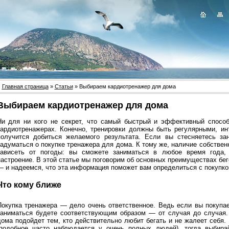
Главная страница
»
Статьи
» Выбираем кардиотренажер для дома
Выбираем кардиотренажер для дома
Ни для ни кого не секрет, что самый быстрый и эффективный спосо
кардиотренажерах. Конечно, тренировки должны быть регулярными, и
получится добиться желаемого результата. Если вы стесняетесь за
задуматься о покупке тренажера для дома. К тому же, наличие собствен
зависеть от погоды: вы сможете заниматься в любое время года,
настроение. В этой статье мы поговорим об основных преимуществах бег
— и надеемся, что эта информация поможет вам определиться с покупко
Что кому ближе
Покупка тренажера — дело очень ответственное. Ведь если вы покупае
заниматься будете соответствующим образом — от случая до случая. 
дома подойдет тем, кто действительно любит бегать и не жалеет себя.
(подобное часто наблюдается у очень полных людей), тогда выбира