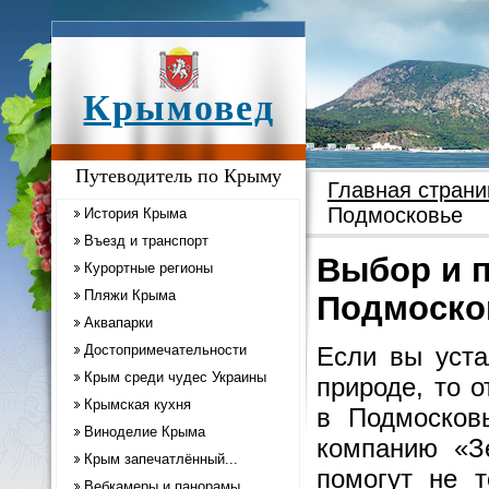
Крымовед
Путеводитель по Крыму
Главная страни
Подмосковье
История Крыма
Въезд и транспорт
Выбор и п
Курортные регионы
Пляжи Крыма
Подмоско
Аквапарки
Достопримечательности
Если вы уста
Крым среди чудес Украины
природе, то 
Крымская кухня
в Подмосков
Виноделие Крыма
компанию «З
Крым запечатлённый...
помогут не 
Вебкамеры и панорамы