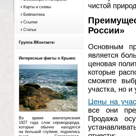
чистой приро
Карты и схемы
Библиотека
Преимущес
Ссылки
России»
Статьи
Группа ВКонтакте:
Основным п
является бол
Интересные факты о Крыме:
ценовая поли
которые расп
сможете выб
участка, но и
Цены на учас
все они пре
Продажа осу
Во время землетрясения
1927 года слои сероводорода,
устанавлива
которые обычно находятся
на большой глубине, поднялись
отнести: