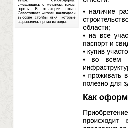
выше. Сероводород,
смешавшись с метаном, начал
гореть. В акватории около
• наличие ра
Севастополя жители наблюдали
высокие столбы огня, которые
строительст
вырывались прямо из воды.
области;
• на все уча
паспорт и сви
• купив участ
• во всем п
инфраструктур
• проживать 
полезно для з
Как оформ
Приобретени
происходит 