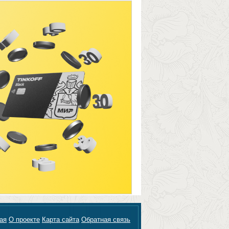
ая
О проекте
Карта сайта
Обратная связь