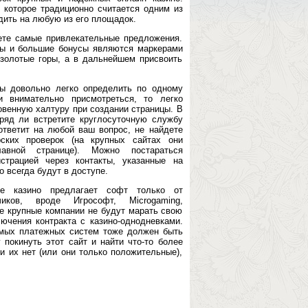
, которое традиционно считается одним из
дить на любую из его площадок.
ете самые привлекательные предложения.
ты и большие бонусы являются маркерами
 золотые горы, а в дальнейшем присвоить
ы довольно легко определить по одному
и внимательно присмотреться, то легко
овенную халтуру при создании страницы. В
ряд ли встретите круглосуточную службу
ответит на любой ваш вопрос, не найдете
рских проверок (на крупных сайтах они
авной странице). Можно постараться
страцией через контакты, указанные на
о всегда будут в доступе.
ое казино предлагает софт только от
чиков, вроде Игрософт, Microgaming,
кие крупные компании не будут марать свою
ючения контракта с казино-однодневками.
мых платежных систем тоже должен быть
покинуть этот сайт и найти что-то более
 их нет (или они только положительные),