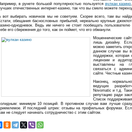
Например, в рунете большой популярностью пользуется
вулкан казино
лучших отечественных интернет-казино, так что вы смело можете перехо
А вот выбирать новичков мы не советуем. Скорее всего, там вы найд
Кстати, обещания баснословных прибылей, нереально крупные джекпо
казино-однодневок. Ведь им ничего не стоит пообещать пользователю
ебе его сбережения до того, как он поймет, что его обманули.
Мошеннические сайт
лишь дизайну. Есл
можно заметить откр
данном случае вы в
поддержки, которая 
лицензии и аудито
выставлены на гл
связаться с админи
сайте. Честные казин
Наконец, нормальн
ведущих разработ
Novomatic и т.д. Та
репутацию ради закл
Список поддерживае
солидным: минимум 10 позиций. В противном случае вам лучше сразу 
приемлемое. И последний штрих: отзывы на профильных форумах. Если
вам не следует начинать сотрудничество с этим сайтом.