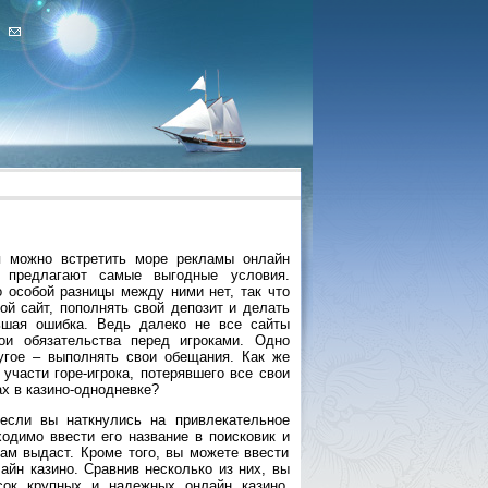
я можно встретить море рекламы онлайн
 предлагают самые выгодные условия.
о особой разницы между ними нет, так что
й сайт, пополнять свой депозит и делать
ьшая ошибка. Ведь далеко не все сайты
ои обязательства перед игроками. Одно
угое – выполнять свои обещания. Как же
 участи горе-игрока, потерявшего все свои
х в казино-однодневке?
если вы наткнулись на привлекательное
ходимо ввести его название в поисковик и
вам выдаст. Кроме того, вы можете ввести
лайн казино. Сравнив несколько из них, вы
сок крупных и надежных онлайн казино.