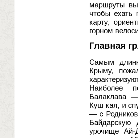
маршруты вых
чтобы ехать 
карту, ориен
горном велос
Главная г
Самым длин
Крыму, пожа
характеризу
Наиболее п
Балаклава —
Куш-кая, и сп
— с Родников
Байдарскую 
урочище Ай-