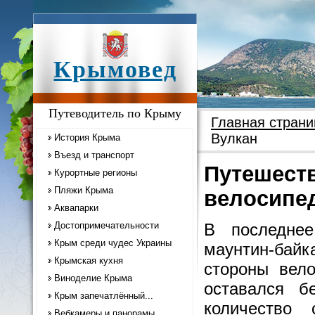
Крымовед
Путеводитель по Крыму
Главная страни
Вулкан
История Крыма
Въезд и транспорт
Путешест
Курортные регионы
Пляжи Крыма
велосипе
Аквапарки
Достопримечательности
В последнее
Крым среди чудес Украины
маунтин-бай
Крымская кухня
стороны вело
Виноделие Крыма
оставался б
Крым запечатлённый...
количество
Вебкамеры и панорамы