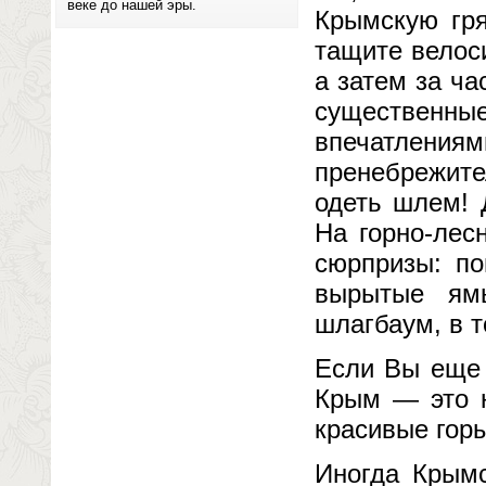
веке до нашей эры.
Крымскую гря
тащите велоси
а затем за ча
существенны
впечатлени
пренебрежите
одеть шлем! 
На горно-лес
сюрпризы: по
вырытые ямы
шлагбаум, в т
Если Вы еще 
Крым — это н
красивые горы
Иногда Крымс