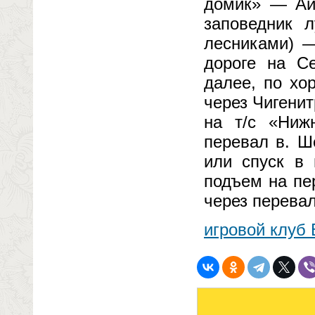
домик» — Ай
заповедник 
лесниками) —
дороге на С
далее, по хо
через Чигенит
на т/с «Ниж
перевал в. Ш
или спуск в 
подъем на пе
через перевал
игровой клуб 