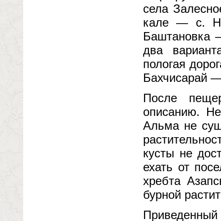
села Залесно
кале — с. Н
Баштановка —
два вариант
пологая дорог
Бахчисарай —
После пеще
описанию. Не
Альма не сущ
растительнос
кусты не дос
ехать от пос
хребта Азапс
бурной расти
Приведенный 