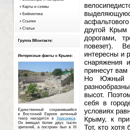
велосипедис
Карты и схемы
выделяющуюс
Библиотека
асфальтового
Ссылки
другой Крым
Статьи
дорогами, т
Группа ВКонтакте:
повезет). 
интересны и 
Интересные факты о Крыме:
снаряжения и
принесут вам
Но Южный К
разнообразн
высот. Поэто
себя в город
условиях равн
Единственный сохранившийся
в Восточной Европе античный
Крыму, к при
театр находится в
Херсонесе
.
Он вмещал более двух тысяч
Тот, кто хотя
зрителей, а построен был в III