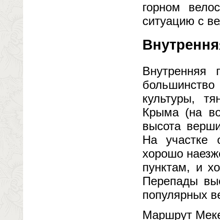
горном вело
ситуацию с в
Внутрення
Внутренняя 
большинств
культуры, тя
Крыма (на во
высота верши
На участке 
хорошо наезж
пунктам, и х
Перепады выс
популярных в
Маршрут Меке