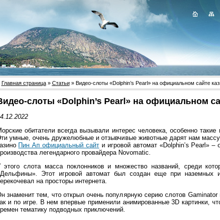
Главная страница
»
Статьи
» Видео-слоты «Dolphin’s Pearl» на официальном сайте ка
Видео-слоты «Dolphin’s Pearl» на официальном с
4.12.2022
орские обитатели всегда вызывали интерес человека, особенно такие
ти умные, очень дружелюбные и отзывчивые животные дарят нам массу
азино
Пин Ап официальный сайт
и игровой автомат «Dolphin’s Pearl» –
роизводства легендарного провайдера Novomatic.
 этого слота масса поклонников и множество названий, среди кот
Дельфины». Этот игровой автомат был создан еще при наземных и
ерекочевал на просторы интернета.
н знаменит тем, что открыл очень популярную серию слотов Gaminator 
ак и по игре. В нем впервые применили анимированные 3D картинки, ч
ремен тематику подводных приключений.