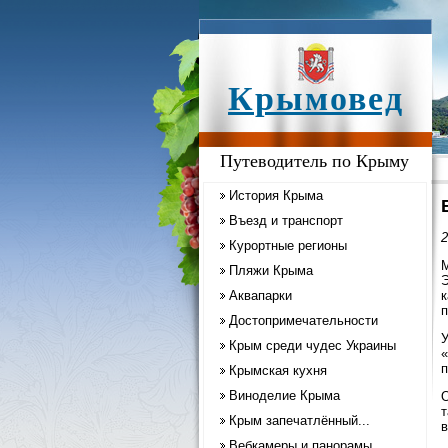
Крымовед
Путеводитель по Крыму
История Крыма
Въезд и транспорт
2
Курортные регионы
М
Пляжи Крыма
Э
Аквапарки
к
п
Достопримечательности
У
Крым среди чудес Украины
«
п
Крымская кухня
Виноделие Крыма
О
т
Крым запечатлённый...
в
Вебкамеры и панорамы