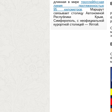
длинная в мире
троллейбусная
линия протяженностью
95 километров
. Маршрут
связывает столицу Автономной
Р
Республики Крым,
б
Симферополь, с неофициальной
р
курортной столицей — Ялтой.
С
м
э
С
б
м