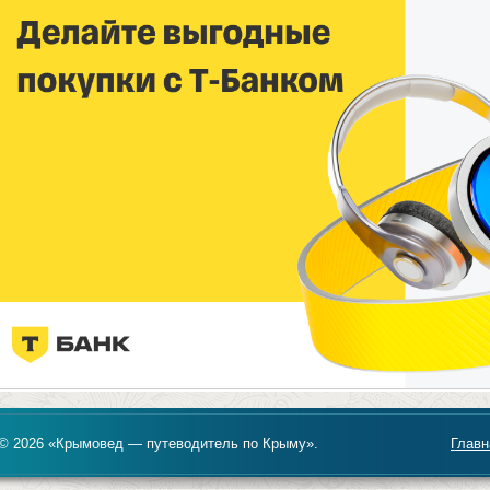
© 2026 «Крымовед — путеводитель по Крыму».
Главн