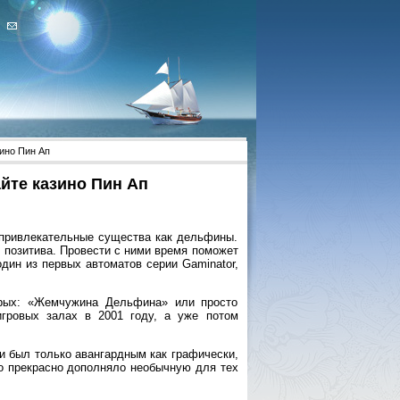
зино Пин Ап
айте казино Пин Ап
 привлекательные существа как дельфины.
 позитива. Провести с ними время поможет
 один из первых автоматов серии Gaminator,
орых: «Жемчужина Дельфина» или просто
гровых залах в 2001 году, а уже потом
и был только авангардным как графически,
то прекрасно дополняло необычную для тех