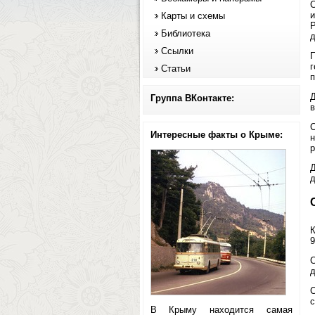
С
и
Карты и схемы
P
Библиотека
д
Ссылки
П
г
Статьи
п
Д
Группа ВКонтакте:
в
С
Интересные факты о Крыме:
н
р
Д
д
К
9
С
д
С
с
В Крыму находится самая