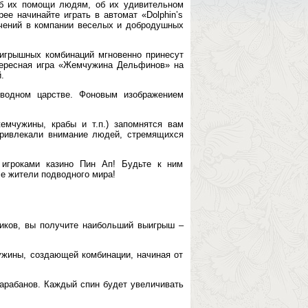
б их помощи людям, об их удивительном
ее начинайте играть в автомат «Dolphin’s
ючений в компании веселых и добродушных
ыигрышных комбинаций мгновенно принесут
тересная игра «Жемчужина Дельфинов» на
.
одводном царстве. Фоновым изображением
емчужины, крабы и т.п.) запомнятся вам
привлекали внимание людей, стремящихся
 игроками казино Пин Ап! Будьте к ним
се жители подводного мира!
чиков, вы получите наибольший выигрыш –
чужины, создающей комбинации, начиная от
барабанов. Каждый спин будет увеличивать