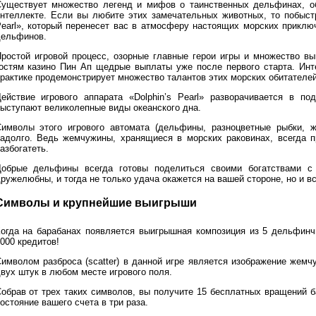
уществует множество легенд и мифов о таинственных дельфинах, о
нтеллекте. Если вы любите этих замечательных животных, то побыстр
earl», который перенесет вас в атмосферу настоящих морских прикл
ельфинов.
ростой игровой процесс, озорные главные герои игры и множество в
остям казино Пин Ап щедрые выплаты уже после первого старта. Ин
рактике продемонстрирует множество талантов этих морских обитателей
ействие игрового аппарата «Dolphin’s Pearl» разворачивается в п
ыступают великолепные виды океанского дна.
имволы этого игрового автомата (дельфины, разноцветные рыбки, ж
адолго. Ведь жемчужины, хранящиеся в морских раковинах, всегда 
азбогатеть.
обрые дельфины всегда готовы поделиться своими богатствами с
ружелюбны, и тогда не только удача окажется на вашей стороне, но и в
Символы и крупнейшие выигрыши
огда на барабанах появляется выигрышная композиция из 5 дельфин
000 кредитов!
имволом разброса (scatter) в данной игре является изображение жем
вух штук в любом месте игрового поля.
обрав от трех таких символов, вы получите 15 бесплатных вращений 
остояние вашего счета в три раза.