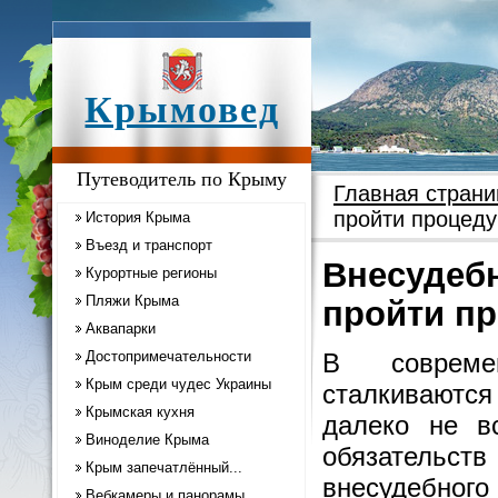
Крымовед
Путеводитель по Крыму
Главная страни
пройти процеду
История Крыма
Въезд и транспорт
Внесудебн
Курортные регионы
Пляжи Крыма
пройти пр
Аквапарки
Достопримечательности
В совреме
Крым среди чудес Украины
сталкиваютс
Крымская кухня
далеко не в
Виноделие Крыма
обязательств
Крым запечатлённый...
внесудебного
Вебкамеры и панорамы