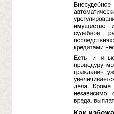
Внесудебно
автоматиче
урегулирован
имущество и
судебное р
последствиях
кредитами не
Есть и иные
процедуру мо
гражданин уж
увеличиваетс
дела. Кроме 
независимо 
вреда, выплат
Как избеж