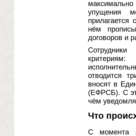
максимальн
упущения м
прилагается 
нём прописы
договоров и 
Сотрудники
критериям
исполнительн
отводится тр
вносят в Еди
(ЕФРСБ). С э
чём уведомля
Что проис
С момента 