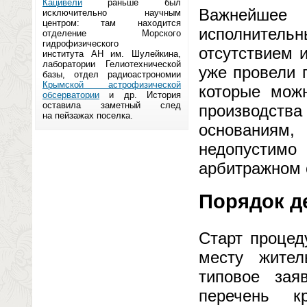
Кацивели
раньше был
Важнейшее
исключительно научным
центром: там находится
исполнител
отделение Морского
гидрофизического
отсутствием 
института АН им. Шулейкина,
лаборатории Гелиотехнической
уже провели 
базы, отдел радиоастрономии
Крымской астрофизической
которые можн
обсерватории
и др. История
оставила заметный след
производств
на пейзажах поселка.
основаниям,
недопустим
арбитражном 
Порядок д
Старт процед
месту жител
типовое зая
перечень к