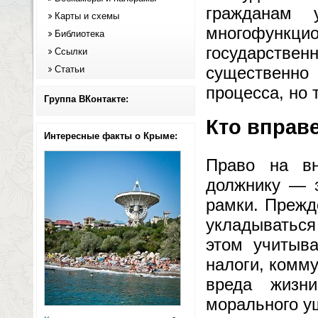
гражданам 
Карты и схемы
многофун
Библиотека
государствен
Ссылки
существенно
Статьи
процесса, но 
Группа ВКонтакте:
Кто вправе
Интересные факты о Крыме:
Право на вн
должнику — з
рамки. Прежд
укладываться 
этом учитыва
налоги, комм
вреда жизн
морального ущ