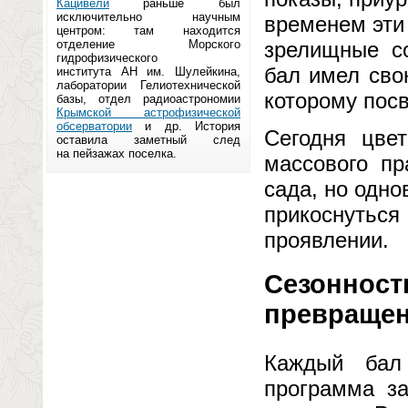
Кацивели
раньше был
исключительно научным
временем эти
центром: там находится
отделение Морского
зрелищные с
гидрофизического
бал имел сво
института АН им. Шулейкина,
лаборатории Гелиотехнической
которому пос
базы, отдел радиоастрономии
Крымской астрофизической
обсерватории
и др. История
Сегодня цве
оставила заметный след
на пейзажах поселка.
массового пр
сада, но одно
прикоснуть
проявлении.
Сезонност
превраще
Каждый бал
программа за