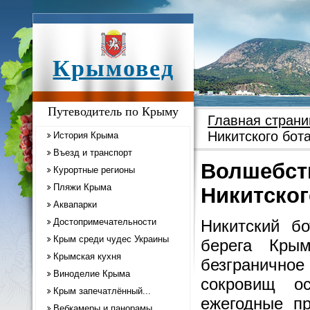
Крымовед
Путеводитель по Крыму
Главная страни
Никитского бот
История Крыма
Въезд и транспорт
Волшебств
Курортные регионы
Пляжи Крыма
Никитског
Аквапарки
Достопримечательности
Никитский б
Крым среди чудес Украины
берега Крым
Крымская кухня
безгранично
Виноделие Крыма
сокровищ о
Крым запечатлённый...
ежегодные п
Вебкамеры и панорамы