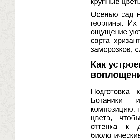
крупные цвет
Осенью сад н
георгины. Их
ощущение уют
сорта хризан
заморозков, с
Как устрое
воплощен
Подготовка 
Ботаники 
композицию: 
цвета, чтоб
оттенка к 
биологически