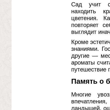
Сад учит см
находить к
цветения. 
повторяет с
выглядит иначе
Кроме эстети
знаниями. Го
другие — мес
ароматы счит
путешествие п
Память о б
Многие уво
впечатления,
ландышей, ощ