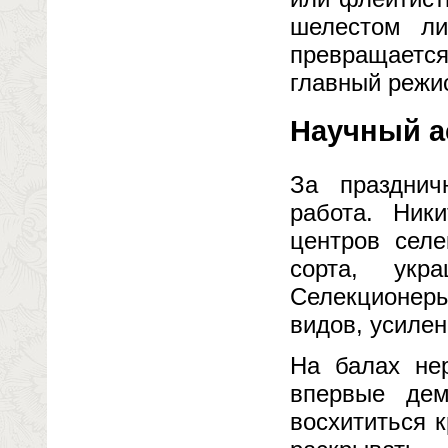
шелестом л
превращаетс
главный режи
Научный а
За празднич
работа. Ник
центров селе
сорта, укр
Селекционеры
видов, усиле
На балах не
впервые дем
восхититься к