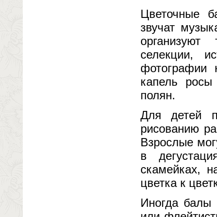
Цветочные б
звучат музык
организуют 
селекции, и
фотографии 
капель росы
полян.
Для детей п
рисованию ра
Взрослые мог
в дегустац
скамейках, н
цветка к цветк
Иногда балы 
или флейтист