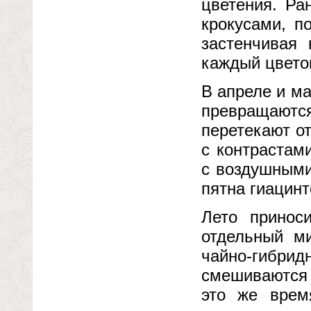
цветения. Ра
крокусами, п
застенчивая 
каждый цвето
В апреле и м
превращаются
перетекают от
с контрастам
с воздушными
пятна гиацинт
Лето принос
отдельный ми
чайно-гибрид
смешиваются 
это же врем