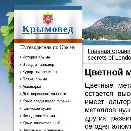
Крымовед
Путеводитель по Крыму
Главная страни
secrets of Lond
История Крыма
Въезд и транспорт
Цветной м
Курортные регионы
Пляжи Крыма
Цветные мет
Аквапарки
остается вы
Достопримечательности
имеет альтер
Крым среди чудес Украины
металлов нужн
Крымская кухня
Виноделие Крыма
других разв
Крым запечатлённый...
сегодня алюми
Вебкамеры и панорамы