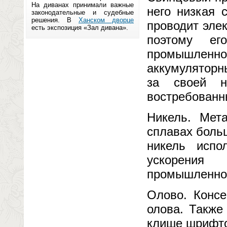
На диванах принимали важные
него низкая 
законодательные и судебные
решения. В
Ханском дворце
проводит эле
есть экспозиция «Зал дивана».
поэтому ег
промышлен
аккумуляторн
за своей н
востребованн
Никель. Мет
сплавах боль
никель испо
ускорения
промышленно
Олово. Консе
олова. Также
клише шрифто