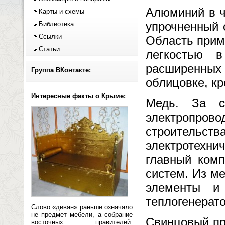
Алюминий в ч
Карты и схемы
упрочненный 
Библиотека
Ссылки
Область прим
Статьи
легкостью 
расширенных
Группа ВКонтакте:
облицовке, кр
Интересные факты о Крыме:
Медь. За с
электропро
строитель
электротехни
главный комп
систем. Из ме
элементы и
теплогенерато
Слово «диван» раньше означало
не предмет мебели, а собрание
Свинцовый про
восточных правителей.