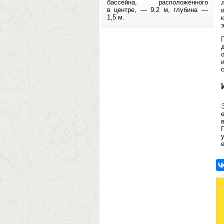
бассейна, расположенного
в центре, — 9,2 м, глубина —
1,5 м.
к
е