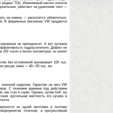
(индекс TDi). Изменяемый наклон лопаток
 дизельные, работают на удивление тихо —
ать на камень — расколется обязательно.
ней. В фирменных магазинах VW продается
сюрпризов не преподносят. А вот рулевое
 эффективность гидроусилителя. Дефект не
м 100 тысяч и более километров, но может
елом без осложнений выхаживает 100 тыс.
 их ресурс ниже — 40—50 тыс. км.
сквозной коррозии. Гарантию на него VW
овов. С течением времени под действием
 как стук и скрип. Однако, купив Golf, вы
окая крутильная жесткость его кузова в
талла.
ампуются из одной заготовки и поэтому
бщепринятая точечная, а прогрессивная