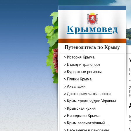
Крымовед
Путеводитель по Крыму
История Крыма
Въезд и транспорт
Курортные регионы
ц
Пляжи Крыма
Аквапарки
Достопримечательности
Крым среди чудес Украины
Крымская кухня
Виноделие Крыма
И
т
Крым запечатлённый...
Вебкамеры и панорамы