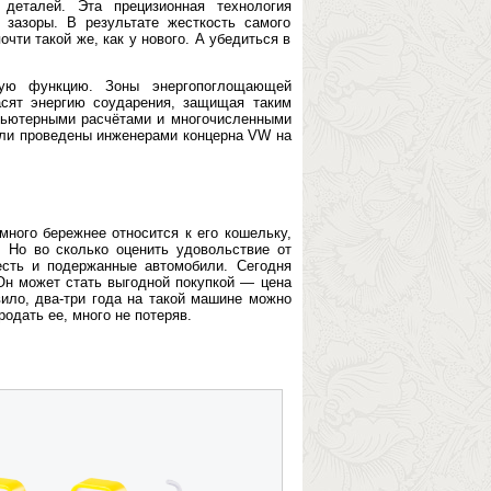
 деталей. Эта прецизионная технология
 зазоры. В результате жесткость самого
чти такой же, как у нового. А убедиться в
щую функцию. Зоны энергопоглощающей
асят энергию соударения, защищая таким
пьютерными расчётами и многочисленными
ыли проведены инженерами концерна VW на
ного бережнее относится к его кошельку,
. Но во сколько оценить удовольствие от
есть и подержанные автомобили. Сегодня
Он может стать выгодной покупкой — цена
вило, два-три года на такой машине можно
одать ее, много не потеряв.