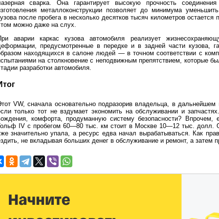
лазерная сварка. Она гарантирует высокую прочность соединения
изготовления металлоконструкции позволяет до минимума уменьшить
узова после пробега в несколько десятков тысяч километров остается по
этом можно даже на слух.
При аварии каркас кузова автомобиля реализует жизнесохраняю
деформации, предусмотренные в передке и в задней части кузова, г
образом находящихся в салоне людей — в точном соответствии с ком
испытаниями на столкновение с неподвижным препятствием, которые б
стадии разработки автомобиля.
Итог
Этот VW, сначала основательно подразорив владельца, в дальнейшем м
если только тот не вздумает экономить на обслуживании и запчастях
вождения, комфорта, продуманную систему безопасности? Впрочем, 
Гольф IV с пробегом 60—80 тыс. км стоит в Москве 10—12 тыс. долл. 
уже значительно упала, а ресурс едва начал вырабатываться. Как пра
здить, не вкладывая больших денег в обслуживание и ремонт, а затем пр