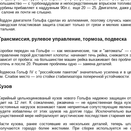
большинство — с турбонаддувом и непосредственным впрыском топлива 
турбины прибавляет к наддувным 90л.с. еще 20 — 25. Двигатели, даже
в салоне их почти не слышно.
Поддон двигателя Гольфа сделан из аллюминия, поэтому случись наех
Заводская пластиковая защита спасает только от грязи и мелких кам
стальная.
Трансмиссия, рулевое управление, тормоза, подвеска
Коробки передач на Гольфе — как механические, так и "автоматы" — 
управление порой доставляет хлопоты: начинает течь рейка, снижается
зависит от пробега: на большинстве машин рейка выхаживает без пробле
потечь и после 20. Решение проблемы одно — замена деталей.
Подвеска Гольф IV с "российским пакетом" значительно усилена и в ц
км. Слабое место — это стойки стабилизатора поперечной устойчивости:
Кузов
Cерийный цельноцинкованый кузов нового Гольфа надежно защищен от 
дает на 12 лет. К сожалению, ржавчина — не единствееная беда куз
постоянных нагрузок возникают такие неприятные сопутствующие явления,
будете избавлены от этих шумов на долгие годы. Исключительно выс
существенной мере нейтрализует акустические последствия старения ме
Части кузова, ранее состоявшие из нескольких деталей, теперь шт
получаются гораздо более жесткими. При сборке используется не о