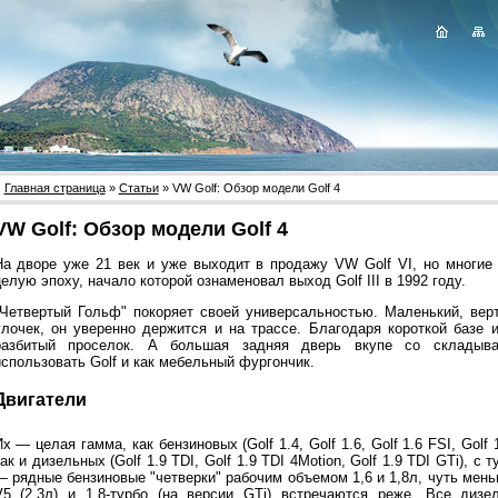
Главная страница
»
Статьи
» VW Golf: Обзор модели Golf 4
VW Golf: Обзор модели Golf 4
На дворе уже 21 век и уже выходит в продажу VW Golf VI, но многие 
елую эпоху, начало которой ознаменовал выход Golf III в 1992 году.
"Четвертый Гольф" покоряет своей универсальностью. Маленький, вер
улочек, он уверенно держится и на трассе. Благодаря короткой базе
разбитый проселок. А большая задняя дверь вкупе со складыв
использовать Golf и как мебельный фургончик.
Двигатели
х — целая гамма, как бензиновых (Golf 1.4, Golf 1.6, Golf 1.6 FSI, Golf 1.
ак и дизельных (Golf 1.9 TDI, Golf 1.9 TDI 4Motion, Golf 1.9 TDI GTi), 
— рядные бензиновые "четверки" рабочим объемом 1,6 и 1,8л, чуть мень
V5 (2,3л) и 1,8-турбо (на версии GTi) встречаются реже. Все диз