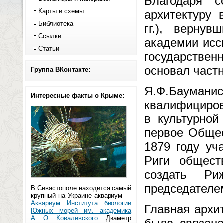
Благодаря с
Карты и схемы
архитектуру 
Библиотека
гг.), верну
Ссылки
академии исс
Статьи
государствен
основал частн
Группа ВКонтакте:
Я.Ф.Баум
Интересные факты о Крыме:
квалифициров
в культурной
первое Общес
1879 году уч
Риги обществ
создать Р
председателем
В Севастополе находится самый
крупный на Украине аквариум —
Аквариум Института биологии
Главная архит
Южных морей им. академика
А. О. Ковалевского
. Диаметр
была связана