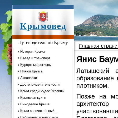
Крымовед
Путеводитель по Крыму
Главная страни
История Крыма
Янис Бау
Въезд и транспорт
Курортные регионы
Латышский 
Пляжи Крыма
образование 
Аквапарки
плотником.
Достопримечательности
Крым среди чудес Украины
Позже на мо
Крымская кухня
архитектор
Виноделие Крыма
участвовав
Крым запечатлённый...
Вебкамеры и панорамы