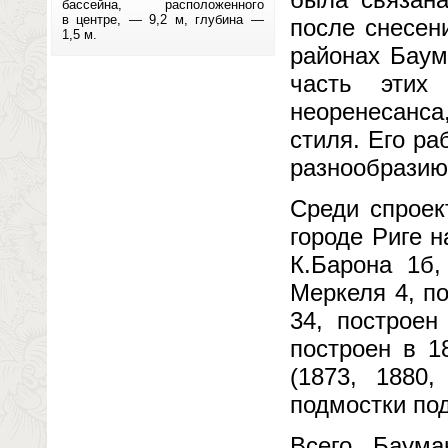
бассейна, расположенного
в центре, — 9,2 м, глубина —
после снесени
1,5 м.
районах Баум
часть этих
неоренесанс
стиля. Его ра
разнообразию
Среди спроек
городе Риге 
К.Барона 1б,
Меркеля 4, по
34, построен
построен в 1
(1873, 1880,
подмостки по
Всего Баума