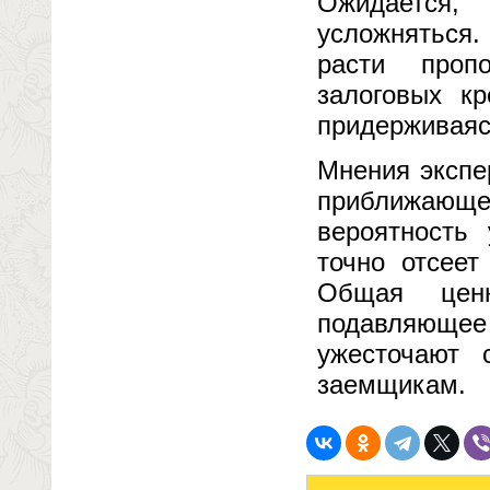
Ожидается,
усложняться.
расти проп
залоговых к
придерживая
Мнения экспе
приближающ
вероятность
точно отсеет
Общая ценн
подавляющее
ужесточают 
заемщикам.