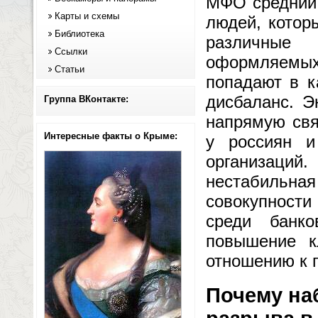
МФО средний 
Карты и схемы
людей, котор
Библиотека
различные
Ссылки
оформляемых
Статьи
попадают в к
дисбаланс. Э
Группа ВКонтакте:
напрямую свя
Интересные факты о Крыме:
у россиян и
организац
нестабильн
совокупности
среди банко
повышение к
отношению к 
Почему на