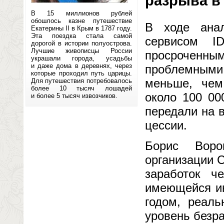
разрыва в
В 15 миллионов рублей
обошлось казне путешествие
В ходе анал
Екатерины II в Крым в 1787 году.
Эта поездка стала самой
сервисом I
дорогой в истории полуострова.
Лучшие живописцы России
просроченным
украшали города, усадьбы
и даже дома в деревнях, через
проблемным
которые проходил путь царицы.
меньше, чем
Для путешествия потребовалось
более 10 тысяч лошадей
около 100 00
и более 5 тысяч извозчиков.
передали на 
цессии.
Борис Воро
организации 
заработок ч
имеющейся ин
годом, реаль
уровень безр