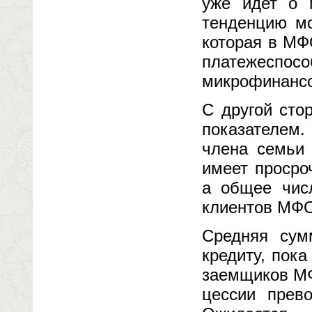
уже идет о 
тенденцию мо
которая в МФ
платежеспо
микрофинансо
С другой сто
показателем
члена семьи 
имеет просро
а общее чис
клиентов МФ
Средняя сум
кредиту, пок
заемщиков МФ
цессии прев