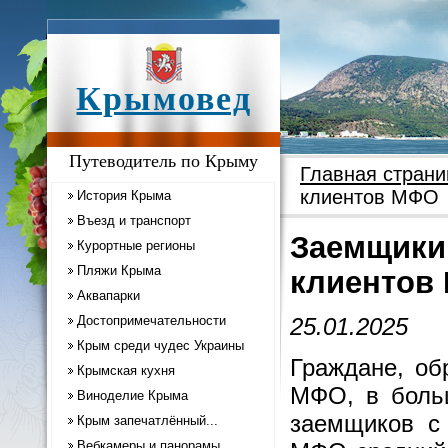
Крымовед
Путеводитель по Крыму
Главная страни
клиентов МФО
История Крыма
Въезд и транспорт
Заемщики 
Курортные регионы
Пляжи Крыма
клиентов
Аквапарки
Достопримечательности
25.01.2025
Крым среди чудес Украины
Граждане, об
Крымская кухня
МФО, в больш
Виноделие Крыма
заемщиков с
Крым запечатлённый...
Вебкамеры и панорамы