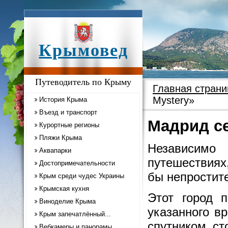
Крымовед
Путеводитель по Крыму
Главная страни
Mystery»
История Крыма
Въезд и транспорт
Мадрид с
Курортные регионы
Пляжи Крыма
Независимо
Аквапарки
путешествиях
Достопримечательности
бы непростит
Крым среди чудес Украины
Крымская кухня
Этот город п
Виноделие Крыма
указанного в
Крым запечатлённый...
спутником ст
Вебкамеры и панорамы