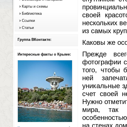
провинциальн
Карты и схемы
своей красо
Библиотека
Ссылки
нескольких ве
Статьи
из самых круп
Группа ВКонтакте:
Каковы же ос
Прежде всег
Интересные факты о Крыме:
фотографии с
того, чтобы 
ней запеча
уникальные з
счет своей 
Нужно отмети
мира, так 
особенностью
на стенах дом