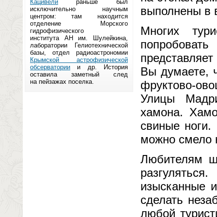
Кацивели
раньше был
выполнены в 
исключительно научным
центром: там находится
отделение Морского
Многих тур
гидрофизического
института АН им. Шулейкина,
попробоват
лаборатории Гелиотехнической
базы, отдел радиоастрономии
представляет
Крымской астрофизической
обсерватории
и др. История
Вы думаете, 
оставила заметный след
на пейзажах поселка.
фруктово-ов
Улицы Мадри
хамона. Хам
свиные ноги.
можно смело 
Любителям ш
разгуляться
изысканные и
сделать неза
любой турист