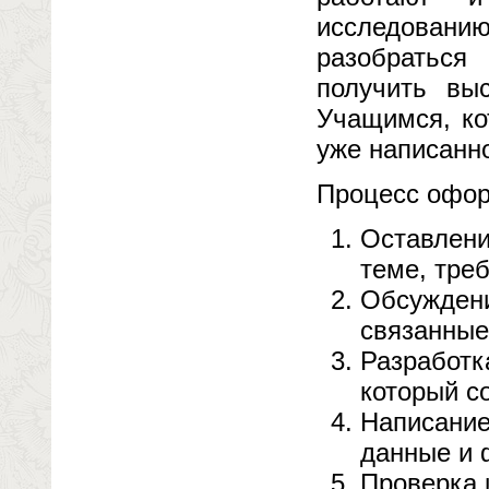
исследован
разобратьс
получить вы
Учащимся, ко
уже написанн
Процесс офор
Оставлени
теме, тре
Обсуждени
связанные
Разработк
который с
Написание
данные и 
Проверка 