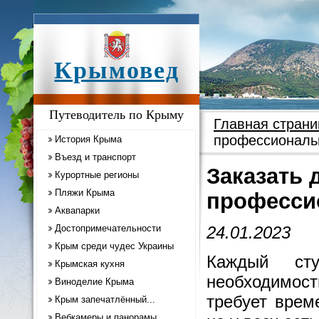
Крымовед
Путеводитель по Крыму
Главная страни
профессиональ
История Крыма
Въезд и транспорт
Заказать 
Курортные регионы
Пляжи Крыма
професси
Аквапарки
Достопримечательности
24.01.2023
Крым среди чудес Украины
Каждый ст
Крымская кухня
необходимос
Виноделие Крыма
требует врем
Крым запечатлённый...
Вебкамеры и панорамы