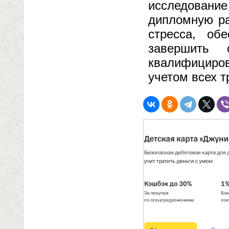
исследовани
дипломную ра
стресса, об
завершить 
квалифициро
учетом всех т