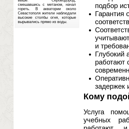
выше. Сероводород,
подбор ис
смешавшись с метаном, начал
гореть. В акватории около
Гарантия 
Севастополя жители наблюдали
высокие столбы огня, которые
соответст
вырывались прямо из воды.
Соответст
учитывают
и требова
Глубокий 
работают 
современн
Оперативн
задержек 
Кому подой
Услуга пом
учебных раб
работают и