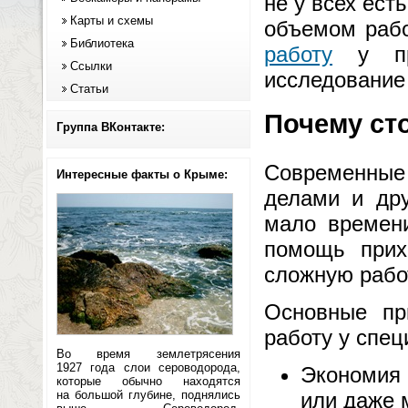
не у всех ест
Карты и схемы
объемом рабо
Библиотека
работу
у про
Ссылки
исследование 
Статьи
Почему ст
Группа ВКонтакте:
Современные 
Интересные факты о Крыме:
делами и дру
мало времени
помощь прих
сложную рабо
Основные пр
работу у спец
Во время землетрясения
1927 года слои сероводорода,
Экономия 
которые обычно находятся
на большой глубине, поднялись
или даже 