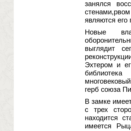
занялся вос
стенами,рвом
являются его 
Новые вла
оборонительн
выглядит се
реконструкц
Эхтером и ег
библиотека
многовековый
герб союза Пи
В замке имее
с трех стор
находится с
имеется Рыц