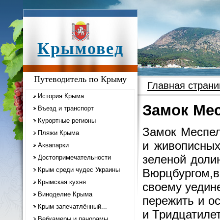
Крымовед
Путеводитель по Крыму
Главная страни
История Крыма
Замок Ме
Въезд и транспорт
Курортные регионы
Замок Меспел
Пляжи Крыма
и живописных
Аквапарки
зеленой доли
Достопримечательности
Крым среди чудес Украины
Вюрцбургом,в
Крымская кухня
своему уедин
Виноделие Крыма
пережить и о
Крым запечатлённый...
и Тридцатиле
Вебкамеры и панорамы