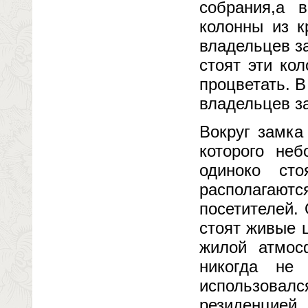
собрания,а 
колонны из к
владельцев з
стоят эти ко
процветать. В
владельцев за
Вокруг замка
которого не
одиноко ст
располагаю
посетителей.
стоят живые 
жилой атмос
никогда не
использовал
резиденцией.