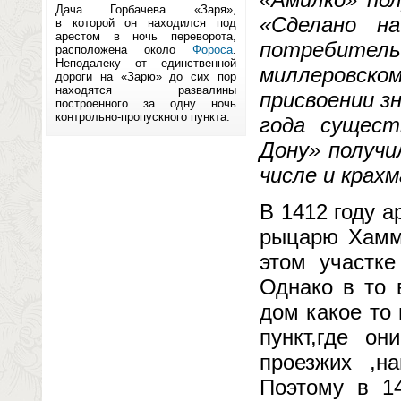
Дача Горбачева «Заря»,
«Сделано н
в которой он находился под
арестом в ночь переворота,
потребите
расположена около
Фороса
.
Неподалеку от единственной
миллеровск
дороги на «Зарю» до сих пор
находятся развалины
присвоении зн
построенного за одну ночь
контрольно-пропускного пункта.
года сущест
Дону» получи
числе и крах
В 1412 году 
рыцарю Хамма
этом участке
Однако в то 
дом какое то
пункт,где о
проезжих ,н
Поэтому в 1