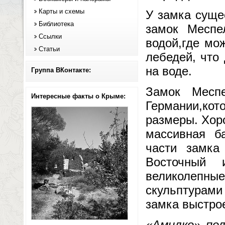
Карты и схемы
У замка суще
Библиотека
замок Меспе
Ссылки
водой,где мо
Статьи
лебедей, что
на воде.
Группа ВКонтакте:
Замок Месп
Интересные факты о Крыме:
Германии,кот
размеры. Хор
массивная б
части замка
Восточный 
великолепн
скульптурам
замка выстро
«Амилко» по