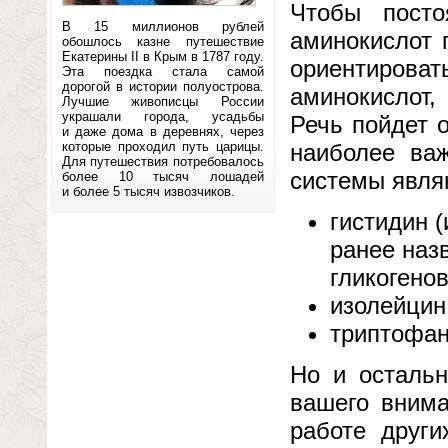
Чтобы пост
В 15 миллионов рублей
аминокислот 
обошлось казне путешествие
Екатерины II в Крым в 1787 году.
ориентиров
Эта поездка стала самой
дорогой в истории полуострова.
аминокислот,
Лучшие живописцы России
украшали города, усадьбы
Речь пойдет 
и даже дома в деревнях, через
которые проходил путь царицы.
наиболее ва
Для путешествия потребовалось
системы явля
более 10 тысяч лошадей
и более 5 тысяч извозчиков.
гистидин 
ранее наз
гликогенов
изолейцин
триптофан
Но и осталь
вашего внима
работе други