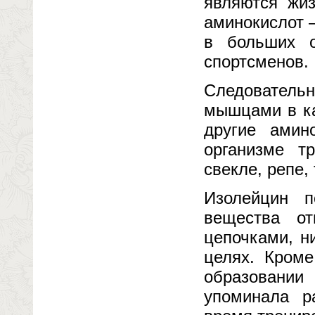
являются жи
аминокислот 
в больших о
спортсменов.
Следовательн
мышцами в ка
другие амин
организме т
свекле, репе,
Изолейцин 
вещества от
цепочками, н
целях. Кроме
образовании
упоминала р