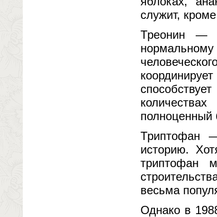
яблоках, ана
служит, кроме
Треонин — а
нормальном
человеческог
координиру
способствуе
количествах
полноценный б
Триптофан —
историю. Хо
триптофан м
строительств
весьма популя
Однако в 198