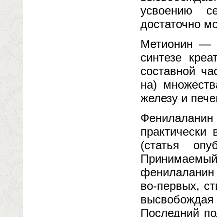
усвоению с
достаточно м
Метионин — о
синтезе креа
составной ча
на) множеств
железу и пече
Фенилаланин
практически 
(статья оп
Принимаемый
фенилаланин 
во-первых, с
высвобожда
Последний по