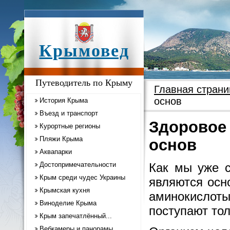
Крымовед
Путеводитель по Крыму
Главная страни
основ
История Крыма
Въезд и транспорт
Здоровое
Курортные регионы
Пляжи Крыма
основ
Аквапарки
Достопримечательности
Как мы уже с
Крым среди чудес Украины
являются осн
Крымская кухня
аминокислот
Виноделие Крыма
поступают тол
Крым запечатлённый...
Вебкамеры и панорамы