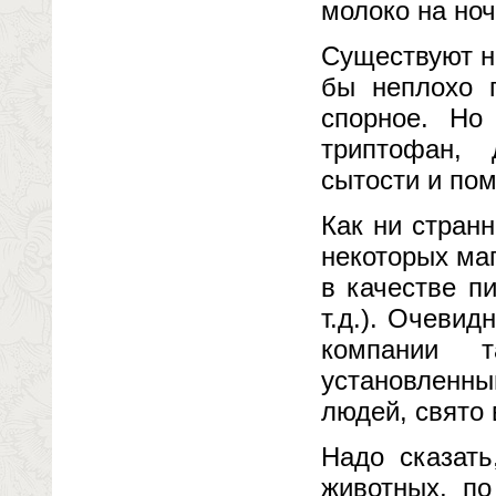
молоко на ноч
Существуют н
бы неплохо п
спорное. Но 
триптофан, 
сытости и пом
Как ни стран
некоторых ма
в качестве п
т.д.). Очеви
компании т
установленн
людей, свято
Надо сказать
животных, п