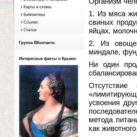
Организм чело
Карты и схемы
1. Из мяса ж
Библиотека
свиных продук
Ссылки
яйцах, молочн
Статьи
2. Из овоще
Группа ВКонтакте:
миндале, фунд
Интересные факты о Крыме:
Ни один про
сбалансирова
Отсутствие
«лимитирующ
усвоения дру
последовате
метода питан
как животного