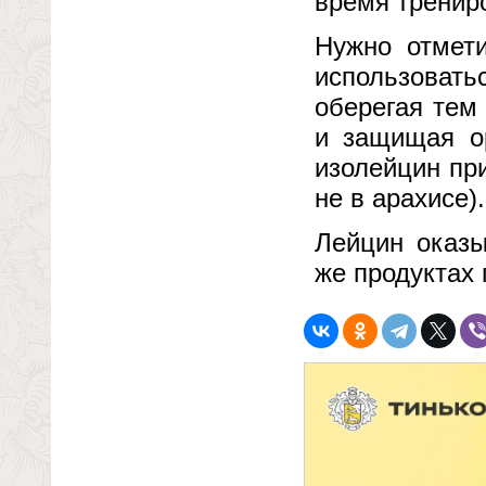
время тренир
Нужно отмети
использоват
оберегая тем
и защищая ор
изолейцин при
не в арахисе).
Лейцин оказы
же продуктах 