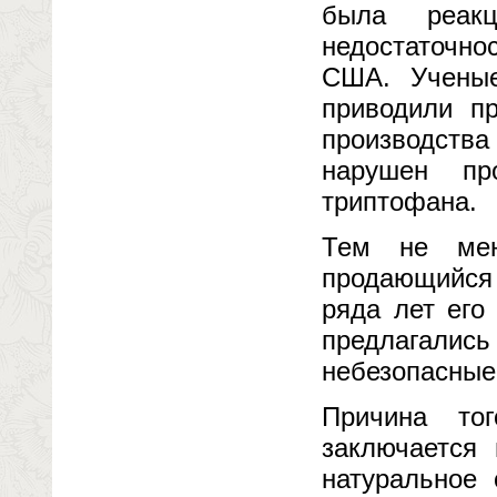
была реакц
недостаточн
США. Ученые
приводили п
производства
нарушен пр
триптофана.
Тем не мен
продающийся 
ряда лет его
предлагалис
небезопасные
Причина то
заключается
натуральное 