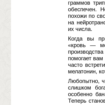
граммов три
обеспечен. 
похожи по св
на нейротран
их числа.
Когда вы пр
«кровь — мо
производств
помогает вам
часто встрет
мелатонин, ко
Любопытно, ч
слишком бога
особенно бан
Теперь стано