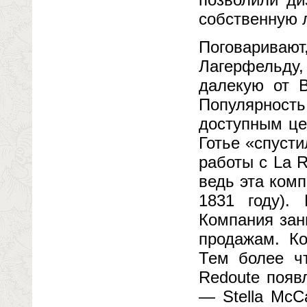
собственную 
Поговаривают
Лагерфельду
далекую от 
Популярнос
доступным це
Готье «спусти
работы с La 
ведь эта ком
1831 году).
Компания зан
продажам. Ко
Тем более чт
Redoute появ
— Stella McCa