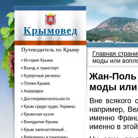
Крымовед
Путеводитель по Крыму
Главная страни
моды или вопл
История Крыма
Въезд и транспорт
Жан-Поль 
Курортные регионы
Пляжи Крыма
моды или
Аквапарки
Достопримечательности
Вне всякого 
Крым среди чудес Украины
например, Ве
Крымская кухня
именно Франц
Виноделие Крыма
именно в этой
Крым запечатлённый...
Вебкамеры и панорамы