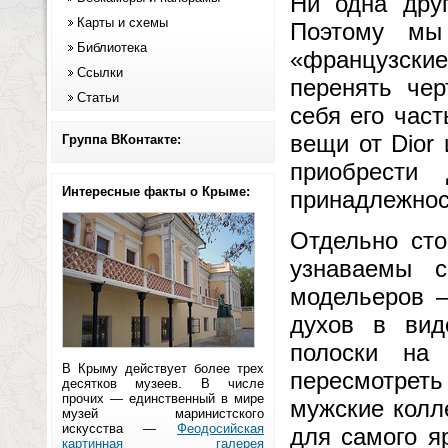
Ни одна друг
Карты и схемы
Поэтому мы
Библиотека
«французски
Ссылки
перенять чер
Статьи
себя его час
вещи от Dior
Группа ВКонтакте:
приобрести
Интересные факты о Крыме:
принадлежнос
Отдельно сто
узнаваемы с
модельеров —
духов в вид
полоски на 
В Крыму действует более трех
пересмотреть
десятков музеев. В числе
прочих — единственный в мире
мужские колл
музей маринистского
искусства —
Феодосийская
для самого яр
картинная галерея