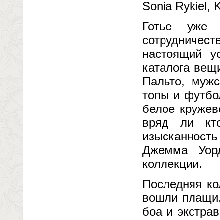
Sonia Rykiel, 
Готье уже 
сотрудничес
настоящий у
каталога вещ
Пальто, мужс
топы и футбо
белое кружев
вряд ли кт
изысканност
Джемма Уор
коллекции.
Последняя ко
вошли плащи,
боа и экстра