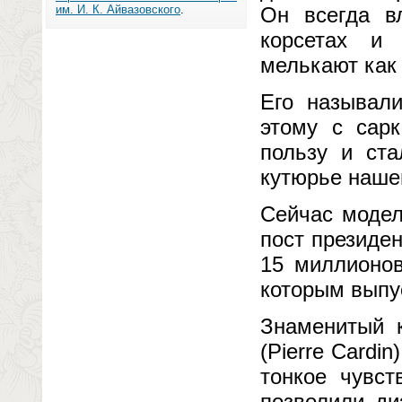
им. И. К. Айвазовского
.
Он всегда в
корсетах и
мелькают как 
Его называл
этому с сар
пользу и ст
кутюрье наше
Сейчас модел
пост президе
15 миллионов
которым выпу
Знаменитый 
(Pierre Cardin
тонкое чувст
позволили ди