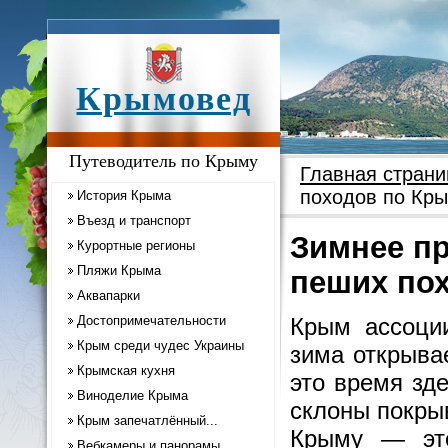
Крымовед
Путеводитель по Крыму
Главная страни
походов по Кр
История Крыма
Въезд и транспорт
Зимнее п
Курортные регионы
Пляжи Крыма
пеших по
Аквапарки
Достопримечательности
Крым ассоци
Крым среди чудес Украины
зима открыва
Крымская кухня
это время зд
Виноделие Крыма
склоны покры
Крым запечатлённый...
Крыму — это
Вебкамеры и панорамы