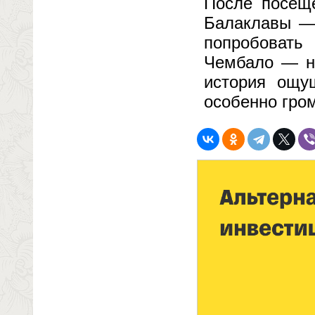
После посеще
Балаклавы — 
попробовать
Чембало — не
история ощу
особенно гром