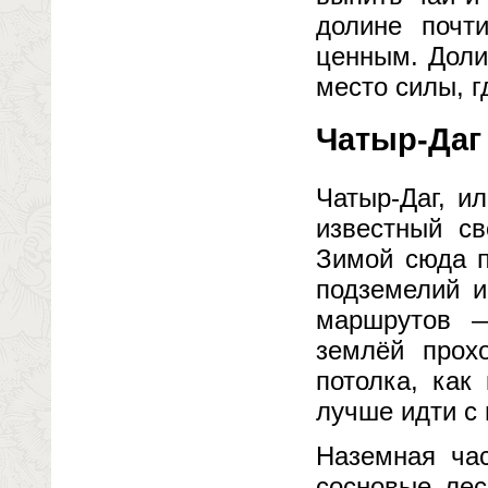
долине почт
ценным. Доли
место силы, г
Чатыр-Даг
Чатыр-Даг, и
известный св
Зимой сюда п
подземелий и
маршрутов —
землёй прох
потолка, как
лучше идти с 
Наземная час
сосновые лес