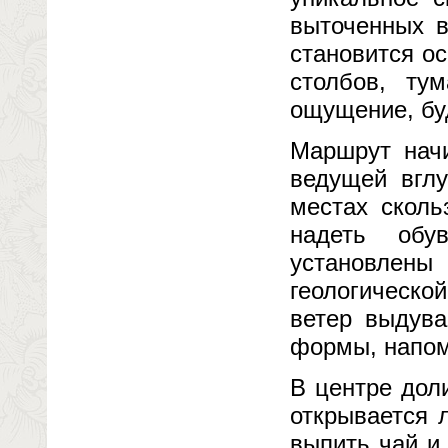
выточенных в
становится о
столбов, ту
ощущение, буд
Маршрут начи
ведущей вглу
местах сколь
надеть обу
установлены
геологическо
ветер выдува
формы, напом
В центре дол
открывается 
выпить чай и