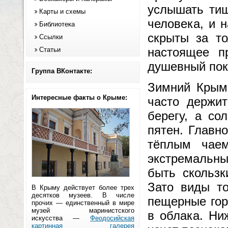
услышать тиш
Карты и схемы
человека, и 
Библиотека
скрыты за то
Ссылки
настоящее п
Статьи
душевный пок
Группа ВКонтакте:
Зимний Крым 
Интересные факты о Крыме:
часто держи
берегу, а со
пятен. Главн
тёплым чае
экстремальны
быть скольз
Зато виды т
В Крыму действует более трех
десятков музеев. В числе
пещерные гор
прочих — единственный в мире
музей маринистского
в облака. Ни
искусства —
Феодосийская
картинная галерея