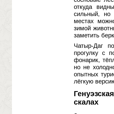
откуда видн
сильный, но 
местах можн
зимой животн
заметить берк
Чатыр-Даг п
прогулку с 
фонарик, тёп
но не холодн
опытных тури
лёгкую верси
Генуэзска
скалах