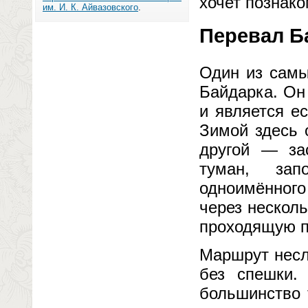
хочет познак
им. И. К. Айвазовского
.
Перевал Б
Один из самы
Байдарка. Он
и является е
Зимой здесь 
другой — за
туман, зап
одноимённого
через нескол
проходящую п
Маршрут несл
без спешки.
большинство 