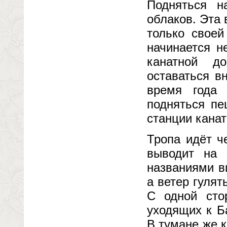
Подняться н
облаков. Эта
только своей
начинается н
канатной д
оставаться в
время года 
подняться пе
станции канат
Тропа идёт ч
выводит на 
названиями в
а ветер гулят
С одной сто
уходящих к Б
В тумане же к