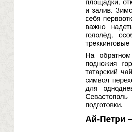
площадки, от
и залив. Зим
себя первоот
важно надет
гололёд, ос
треккинговые 
На обратном
подножия го
татарский ча
символ перех
для однодне
Севастополь
подготовки.
Ай-Петри 