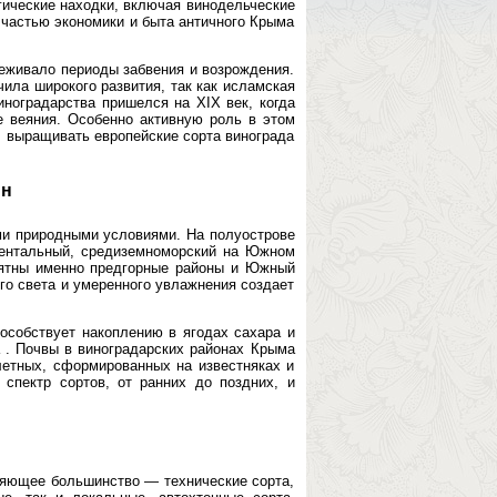
гические находки, включая винодельческие
 частью экономики и быта античного Крыма
реживало периоды забвения и возрождения.
чила широкого развития, так как исламская
ноградарства пришелся на XIX век, когда
 веяния. Особенно активную роль в этом
л выращивать европейские сорта винограда
ин
ми природными условиями. На полуострове
нентальный, средиземноморский на Южном
риятны именно предгорные районы и Южный
ого света и умеренного увлажнения создает
особствует накоплению в ягодах сахара и
а . Почвы в виноградарских районах Крыма
летных, сформированных на известняках и
спектр сортов, от ранних до поздних, и
вляющее большинство — технические сорта,