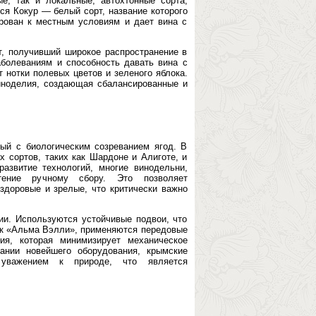
е, так и локальные, автохтонные сорта,
тся Кокур — белый сорт, название которого
ирован к местным условиям и дает вина с
, получивший широкое распространение в
аболеваниям и способность давать вина с
 нотки полевых цветов и зеленого яблока.
иноделия, создающая сбалансированные и
ый с биологическим созреванием ягод. В
 сортов, таких как Шардоне и Алиготе, и
азвитие технологий, многие винодельни,
тение ручному сбору. Это позволяет
 здоровые и зрелые, что критически важно
ии. Используются устойчивые подвои, что
как «Альма Вэлли», применяются передовые
ия, которая минимизирует механическое
ании новейшего оборудования, крымские
уважением к природе, что является