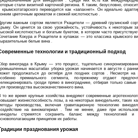
предназначенные для виноделия . Среди них есть как международны
которые стали визитной карточкой региона. К таким, безусловно, относи
с крымскотатарского переводится как «запахнет». Он идеально адапт
тонким цветочным ароматом и свежей кислотностью .
Другим важным сортом является Ркацители — древний грузинский сорт
Крыму. Он ценится за свою урожайность, устойчивость к некоторым з
высокой кислотностью и богатым букетом, в котором часто присутствуют
Сочетание Кокура и Ркацители в купажах — это классика крымского в
выразительные белые вина .
Современные технологии и традиционный подход
Сбор винограда в Крыму — это процесс, тщательно синхронизированн
промышленных масштабах уборка урожая начинается в августе с ранних
может продолжаться до октября для поздних сортов . Несмотря на р
особенно премиального сегмента, по-прежнему отдают предпоч
селекционировать грозди прямо в винограднике, отбирая только самые
для производства высококачественного вина.
В то же время крупные хозяйства внедряют современные агротехнолог
повышает жизнеспособность лозы, а на некоторых винодельнях, таких 
методы производства, включая гравитационную технологию винодел
воздействие на виноматериал . Тем не менее, даже при использов
виноделы стремятся сохранить баланс между технологией и 
основополагающим принципом их работы.
Традиции празднования урожая