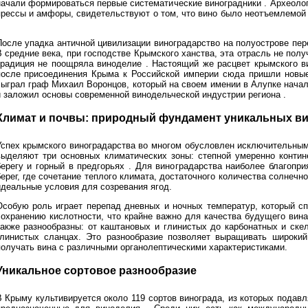
начали формироваться первые систематические виноградники . Археоло
прессы и амфоры, свидетельствуют о том, что вино было неотъемлемой
После упадка античной цивилизации виноградарство на полуострове пе
В средние века, при господстве Крымского ханства, эта отрасль не полу
традиция не поощряла виноделие . Настоящий же расцвет крымского ви
после присоединения Крыма к Российской империи сюда пришли новые
сыграл граф Михаил Воронцов, который на своем имении в Алупке нача
и заложил основы современной винодельческой индустрии региона .
Климат и почвы: природный фундамент уникальных в
Успех крымского виноградарства во многом обусловлен исключительны
выделяют три основных климатических зоны: степной умеренно конти
берегу и горный в предгорьях . Для виноградарства наиболее благоп
берег, где сочетание теплого климата, достаточного количества солнечн
идеальные условия для созревания ягод.
Особую роль играет перепад дневных и ночных температур, который сп
сохранению кислотности, что крайне важно для качества будущего вин
также разнообразны: от каштановых и глинистых до карбонатных и ске
глинистых сланцах. Это разнообразие позволяет выращивать широкий 
получать вина с различными органолептическими характеристиками.
Уникальное сортовое разнообразие
В Крыму культивируется около 119 сортов винограда, из которых пода