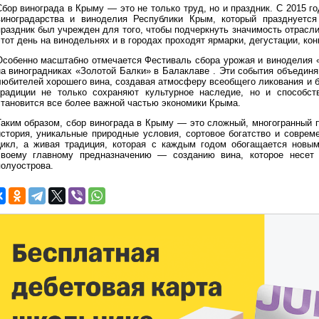
Сбор винограда в Крыму — это не только труд, но и праздник. С 2015 г
виноградарства и виноделия Республики Крым, который празднуется
праздник был учрежден для того, чтобы подчеркнуть значимость отрасли
этот день на винодельнях и в городах проходят ярмарки, дегустации, ко
Особенно масштабно отмечается Фестиваль сбора урожая и виноделия «
на виноградниках «Золотой Балки» в Балаклаве . Эти события объединя
любителей хорошего вина, создавая атмосферу всеобщего ликования и б
традиции не только сохраняют культурное наследие, но и способст
становится все более важной частью экономики Крыма.
Таким образом, сбор винограда в Крыму — это сложный, многогранный 
история, уникальные природные условия, сортовое богатство и соврем
цикл, а живая традиция, которая с каждым годом обогащается новы
своему главному предназначению — созданию вина, которое несет 
полуострова.