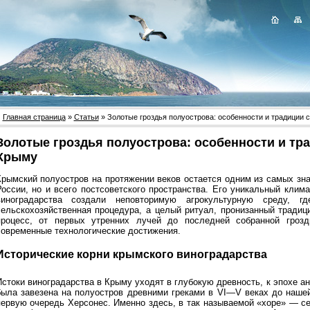
Главная страница
»
Статьи
» Золотые гроздья полуострова: особенности и традиции 
Золотые гроздья полуострова: особенности и тр
Крыму
Крымский полуостров на протяжении веков остается одним из самых зн
России, но и всего постсоветского пространства. Его уникальный клима
виноградарства создали неповторимую агрокультурную среду, 
сельскохозяйственная процедура, а целый ритуал, пронизанный традиц
процесс, от первых утренних лучей до последней собранной грозд
современные технологические достижения.
Исторические корни крымского виноградарства
Истоки виноградарства в Крыму уходят в глубокую древность, к эпохе ан
была завезена на полуостров древними греками в VI—V веках до нашей
первую очередь Херсонес. Именно здесь, в так называемой «хоре» — се